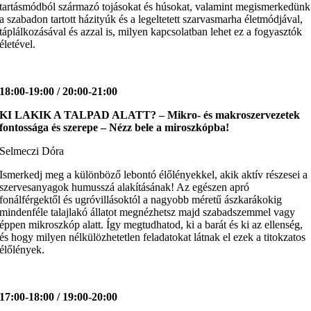
tartásmódból származó tojásokat és húsokat, valamint megismerkedünk
a szabadon tartott házityúk és a legeltetett szarvasmarha életmódjával,
táplálkozásával és azzal is, milyen kapcsolatban lehet ez a fogyasztók
életével.
18:00-19:00 / 20:00-21:00
KI LAKIK A TALPAD ALATT?
– Mikro- és makroszervezetek
fontossága és szerepe – Nézz bele a miroszkópba!
Selmeczi Dóra
Ismerkedj meg a különböző lebontó élőlényekkel, akik aktív részesei a
szervesanyagok humusszá alakításának! Az egészen apró
fonálférgektől és ugróvillásoktól a nagyobb méretű ászkarákokig
mindenféle talajlakó állatot megnézhetsz majd szabadszemmel vagy
éppen mikroszkóp alatt. Így megtudhatod, ki a barát és ki az ellenség,
és hogy milyen nélkülözhetetlen feladatokat látnak el ezek a titokzatos
élőlények.
17:00-18:00 / 19:00-20:00