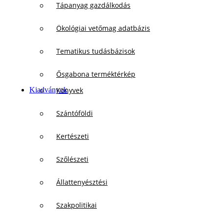
Tápanyag gazdálkodás
Ökológiai vetőmag adatbázis
Tematikus tudásbázisok
Ősgabona terméktérkép
Kiadványok
Könyvek
Szántóföldi
Kertészeti
Szőlészeti
Állattenyésztési
Szakpolitikai