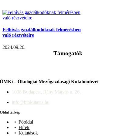
Felhívás gazdálkodóknak felmérésben
való részvételre
2024.09.26.
Támogatók
ÖMKi – Ökológiai Mezőgazdasági Kutatóintézet
1038 Budapest, Ráby Mátyás u. 26.
info@biokutatas.hu
Oldaltérkép
Főoldal
Hírek
Kutatások