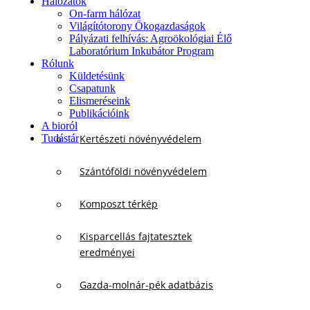
Hálózatok
On-farm hálózat
Világítótorony Ökogazdaságok
Pályázati felhívás: Agroökológiai Élő
Laboratórium Inkubátor Program
Rólunk
Küldetésünk
Csapatunk
Elismeréseink
Publikációink
A bioról
Tudástár
Kertészeti növényvédelem
Szántóföldi növényvédelem
Komposzt térkép
Kisparcellás fajtatesztek
eredményei
Gazda-molnár-pék adatbázis