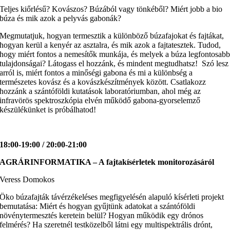
Teljes kiőrlésű? Kovászos? Búzából vagy tönkéből? Miért jobb a bio
búza és mik azok a pelyvás gabonák?
Megmutatjuk, hogyan termesztik a különböző búzafajokat és fajtákat,
hogyan kerül a kenyér az asztalra, és mik azok a fajtatesztek. Tudod,
hogy miért fontos a nemesítők munkája, és melyek a búza legfontosab
tulajdonságai? Látogass el hozzánk, és mindent megtudhatsz! Szó lesz
arról is, miért fontos a minőségi gabona és mi a különbség a
természetes kovász és a kovászkészítmények között. Csatlakozz
hozzánk a szántóföldi kutatások laboratóriumban, ahol még az
infravörös spektroszkópia elvén működő gabona-gyorselemző
készülékünket is próbálhatod!
18:00-19:00 / 20:00-21:00
AGRÁRINFORMATIKA – A fajtakísérletek monitorozásáról
Veress Domokos
Öko búzafajták távérzékeléses megfigyelésén alapuló kísérleti projekt
bemutatása: Miért és hogyan gyűjtünk adatokat a szántóföldi
növénytermesztés keretein belül? Hogyan működik egy drónos
felmérés? Ha szeretnél testközelből látni egy multispektrális drónt,