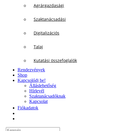
Agrárgazdasági
Szaktanácsadási
Digitalizációs
Talaj
Kutatási összefoglalók
Rendezvények
Shop
Kapcsolódj be!
Álláslehetőség
Hírlevél
Szaktanácsadóknak
Kapcsolat
Fiókadatok
Keresés...