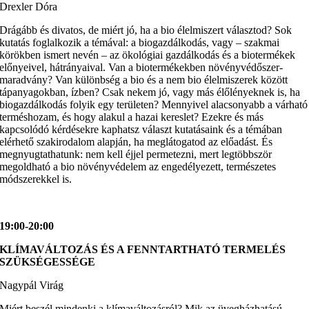
Drexler Dóra
Drágább és divatos, de miért jó, ha a bio élelmiszert választod? Sok
kutatás foglalkozik a témával: a biogazdálkodás, vagy – szakmai
körökben ismert nevén – az ökológiai gazdálkodás és a biotermékek
előnyeivel, hátrányaival. Van a biotermékekben növényvédőszer-
maradvány? Van különbség a bio és a nem bio élelmiszerek között
tápanyagokban, ízben? Csak nekem jó, vagy más élőlényeknek is, ha
biogazdálkodás folyik egy területen? Mennyivel alacsonyabb a várható
terméshozam, és hogy alakul a hazai kereslet? Ezekre és más
kapcsolódó kérdésekre kaphatsz választ kutatásaink és a témában
elérhető szakirodalom alapján, ha meglátogatod az előadást. És
megnyugtathatunk: nem kell éjjel permetezni, mert legtöbbször
megoldható a bio növényvédelem az engedélyezett, természetes
módszerekkel is.
19:00-20:00
KLÍMAVÁLTOZÁS ÉS A FENNTARTHATÓ TERMELÉS
SZÜKSÉGESSÉGE
Nagypál Virág
Miért beszél mindenki a klímaváltozásról? Mik az üvegházhatású