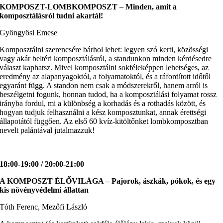
KOMPOSZT-LOMBKOMPOSZT
–
Minden, amit a
komposztálásról tudni akartál!
Gyöngyösi Emese
Komposztálni szerencsére bárhol lehet: legyen szó kerti, közösségi
vagy akár beltéri komposztálásról, a standunkon minden kérdésedre
választ kaphatsz. Mivel komposztálni sokféleképpen lehetséges, az
eredmény az alapanyagoktól, a folyamatoktól, és a ráfordított időtől
egyaránt függ. A standon nem csak a módszerekről, hanem arról is
beszélgetni fogunk, honnan tudod, ha a komposztálási folyamat rossz
irányba fordul, mi a különbség a korhadás és a rothadás között, és
hogyan tudjuk felhasználni a kész komposztunkat, annak érettségi
állapotától függően. Az első 60 kvíz-kitöltőnket lombkomposztban
nevelt palántával jutalmazzuk!
18:00-19:00 / 20:00-21:00
A KOMPOSZT ÉLŐVILÁGA – Pajorok, ászkák, pókok, és egy
kis növényvédelmi állattan
Tóth Ferenc, Mezőfi László