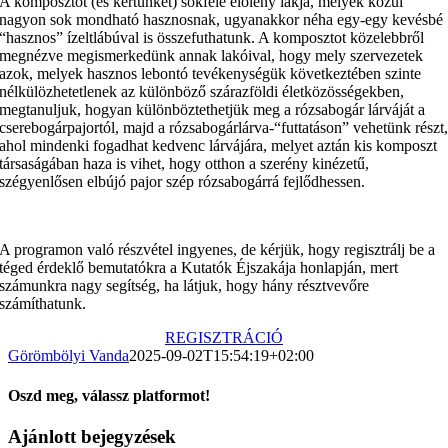
A komposztot (és kertünket) sokféle élőlény lakja, melyek közül
nagyon sok mondható hasznosnak, ugyanakkor néha egy-egy kevésbé
“hasznos” ízeltlábúval is összefuthatunk. A komposztot közelebbről
megnézve megismerkedünk annak lakóival, hogy mely szervezetek
azok, melyek hasznos lebontó tevékenységük következtében szinte
nélkülözhetetlenek az különböző szárazföldi életközösségekben,
megtanuljuk, hogyan különböztethetjük meg a rózsabogár lárváját a
cserebogárpajortól, majd a rózsabogárlárva-“futtatáson” vehetünk részt
ahol mindenki fogadhat kedvenc lárvájára, melyet aztán kis komposzt
társaságában haza is vihet, hogy otthon a szerény kinézetű,
szégyenlősen elbújó pajor szép rózsabogárrá fejlődhessen.
A programon való részvétel ingyenes, de kérjük, hogy regisztrálj be a
téged érdeklő bemutatókra a Kutatók Éjszakája honlapján, mert
számunkra nagy segítség, ha látjuk, hogy hány résztvevőre
számíthatunk.
REGISZTRÁCIÓ
Görömbölyi Vanda
2025-09-02T15:54:19+02:00
Oszd meg, válassz platformot!
Facebook
X
Reddit
LinkedIn
WhatsApp
Telegram
Tumblr
Pinterest
Vk
Xing
Email:
Ajánlott bejegyzések