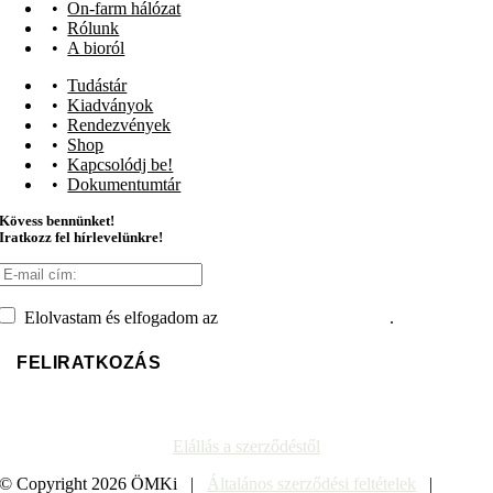
On-farm hálózat
Rólunk
A bioról
Tudástár
Kiadványok
Rendezvények
Shop
Kapcsolódj be!
Dokumentumtár
Kövess bennünket!
Iratkozz fel hírlevelünkre!
Elolvastam és elfogadom az
adatvédelmi tájékoztatót
.
Elállás a szerződéstől
© Copyright
2026 ÖMKi |
Általános szerződési feltételek
|