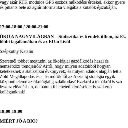
vagy akár RTK modulos GPS eszköz működése érdekel, akkor gyere
és pillants bele az agrárinformatika világába a kutatók éjszakáján.
17:00-18:00 / 20:00-21:00
ÖKO A NAGYVILÁGBAN –
Statisztika és trendek itthon, az EU
többi tagállamában és az EU-n kívül
Szépkuthy Katalin
Szeretnél többet megtudni az ökológiai gazdálkodás hazai és
nemzetközi trendjeiről? Arról, hogy milyen adatokból hogyan
keletkeznek a statisztikai évkönyvek, és milyen adatok alapján lett a
Zöld Megállapodás és a Termőföldtől az Asztalig stratégia egyik
központi eleme az ökológiai gazdálkodás? Ezekről a témákról is szó
lesz az előadásban, de bátran felteheted kérdéseidet is szakértő
kollégánknak!
18:00-19:00
MIÉRT JÓ A BIO?