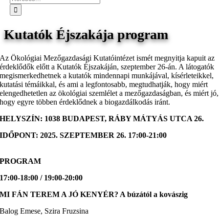
Kutatók Éjszakája program
Az Ökológiai Mezőgazdasági Kutatóintézet ismét megnyitja kapuit az
érdeklődők előtt a Kutatók Éjszakáján, szeptember 26-án. A látogatók
megismerkedhetnek a kutatók mindennapi munkájával, kísérleteikkel,
kutatási témáikkal, és ami a legfontosabb, megtudhatják, hogy miért
elengedhetetlen az ökológiai szemlélet a mezőgazdaságban, és miért jó,
hogy egyre többen érdeklődnek a biogazdálkodás iránt.
HELYSZÍN:
1038 BUDAPEST, RÁBY MÁTYÁS UTCA 26.
IDŐPONT:
2025. SZEPTEMBER 26. 17:00-21:00
PROGRAM
17:00-18:00 / 19:00-20:00
MI FÁN TEREM A JÓ KENYÉR? A búzától a kovászig
Balog Emese, Szira Fruzsina