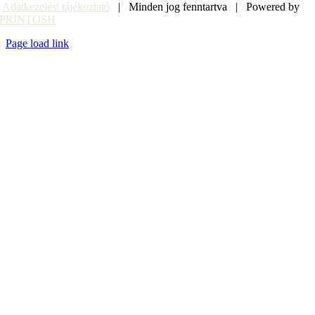
Adatkezelési tájékoztató
| Minden jog fenntartva | Powered by
PRINTOSH
Page load link
Go
to
Top