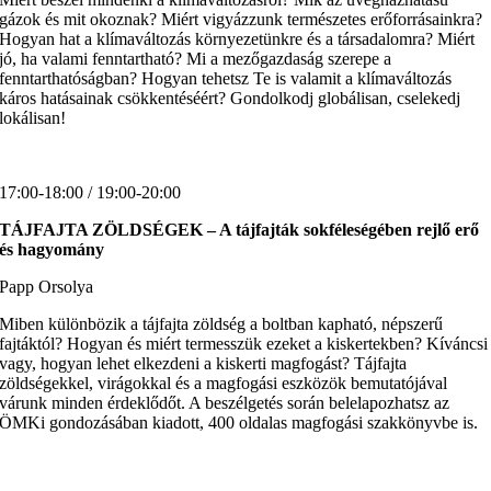
gázok és mit okoznak? Miért vigyázzunk természetes erőforrásainkra?
Hogyan hat a klímaváltozás környezetünkre és a társadalomra? Miért
jó, ha valami fenntartható? Mi a mezőgazdaság szerepe a
fenntarthatóságban? Hogyan tehetsz Te is valamit a klímaváltozás
káros hatásainak csökkentéséért? Gondolkodj globálisan, cselekedj
lokálisan!
17:00-18:00 / 19:00-20:00
TÁJFAJTA ZÖLDSÉGEK
– A tájfajták sokféleségében rejlő erő
és hagyomány
Papp Orsolya
Miben különbözik a tájfajta zöldség a boltban kapható, népszerű
fajtáktól? Hogyan és miért termesszük ezeket a kiskertekben? Kíváncsi
vagy, hogyan lehet elkezdeni a kiskerti magfogást? Tájfajta
zöldségekkel, virágokkal és a magfogási eszközök bemutatójával
várunk minden érdeklődőt. A beszélgetés során belelapozhatsz az
ÖMKi gondozásában kiadott, 400 oldalas magfogási szakkönyvbe is.