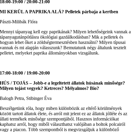
18:00-19:00 / 20:00-21:00
MI KERÜL A PAPRIKA ALÁ?
Pelletek párbaja a kertben
Pászti-Milibák Flóra
Mennyi tápanyag kell egy paprikának? Milyen lehetőségeink vannak a
tápanyagutánpótlásra ökológiai gazdálkodásban? Mik a pelletek és
hogyan lehet őket a zöldségtermesztésben használni? Milyen típusai
vannak és mi alapján válasszunk? Bemutatunk négy általunk tesztelt
pelletet, melyeket paprika állományokban vizsgálunk.
17:00-18:00 / 19:00-20:00
HÚS / TOJÁS
– Jobb-e a legeltetett állatok húsának minősége?
Milyen tojást vegyek? Ketreces? Mélyalmos? Bio?
Balogh Petra, Stibinger Éva
Beszélgetünk róla, hogy miben különbözik az eltérő körülmények
között tartott állatok élete, és arról mit jelent ez az állatok jólléte és az
állati termékek minősége szempontjából. Hasznos információkat
kaphatsz arról, hogy miből választhatsz valójában a boltok polcairól
vagy a piacon. Több szempontból is megvizsgáljuk a különböző