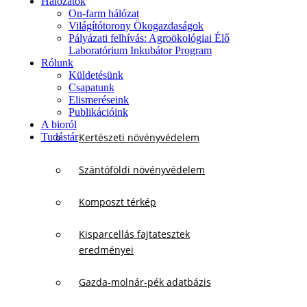
Hálózatok
On-farm hálózat
Világítótorony Ökogazdaságok
Pályázati felhívás: Agroökológiai Élő
Laboratórium Inkubátor Program
Rólunk
Küldetésünk
Csapatunk
Elismeréseink
Publikációink
A bioról
Tudástár
Kertészeti növényvédelem
Szántóföldi növényvédelem
Komposzt térkép
Kisparcellás fajtatesztek
eredményei
Gazda-molnár-pék adatbázis