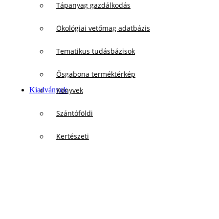
Tápanyag gazdálkodás
Ökológiai vetőmag adatbázis
Tematikus tudásbázisok
Ősgabona terméktérkép
Kiadványok
Könyvek
Szántóföldi
Kertészeti
Szőlészeti
Állattenyésztési
Szakpolitikai