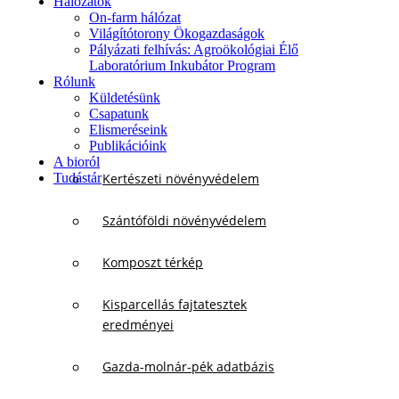
Hálózatok
On-farm hálózat
Világítótorony Ökogazdaságok
Pályázati felhívás: Agroökológiai Élő
Laboratórium Inkubátor Program
Rólunk
Küldetésünk
Csapatunk
Elismeréseink
Publikációink
A bioról
Tudástár
Kertészeti növényvédelem
Szántóföldi növényvédelem
Komposzt térkép
Kisparcellás fajtatesztek
eredményei
Gazda-molnár-pék adatbázis