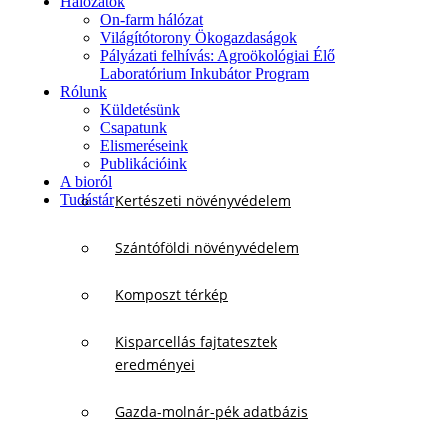
Hálózatok
On-farm hálózat
Világítótorony Ökogazdaságok
Pályázati felhívás: Agroökológiai Élő
Laboratórium Inkubátor Program
Rólunk
Küldetésünk
Csapatunk
Elismeréseink
Publikációink
A bioról
Tudástár
Kertészeti növényvédelem
Szántóföldi növényvédelem
Komposzt térkép
Kisparcellás fajtatesztek
eredményei
Gazda-molnár-pék adatbázis