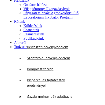
Hálózatok
On-farm hálózat
Világítótorony Ökogazdaságok
Pályázati felhívás: Agroökológiai Élő
Laboratórium Inkubátor Program
Rólunk
Küldetésünk
Csapatunk
Elismeréseink
Publikációink
A bioról
Tudástár
Kertészeti növényvédelem
Szántóföldi növényvédelem
Komposzt térkép
Kisparcellás fajtatesztek
eredményei
Gazda-molnár-pék adatbázis