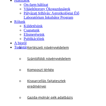
Hálózatok
On-farm hálózat
Világítótorony Ökogazdaságok
Pályázati felhívás: Agroökológiai Élő
Laboratórium Inkubátor Program
Rólunk
Küldetésünk
Csapatunk
Elismeréseink
Publikációink
A bioról
Tudástár
Kertészeti növényvédelem
Szántóföldi növényvédelem
Komposzt térkép
Kisparcellás fajtatesztek
eredményei
Gazda-molnár-pék adatbázis