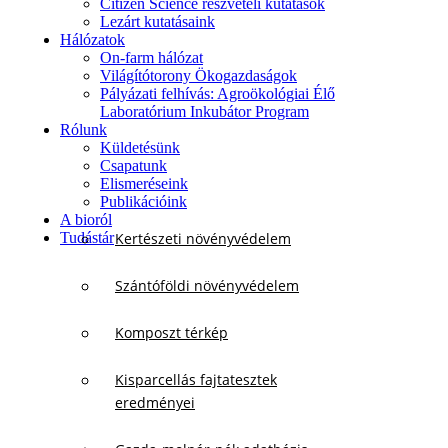
Citizen Science részvételi kutatások
Lezárt kutatásaink
Hálózatok
On-farm hálózat
Világítótorony Ökogazdaságok
Pályázati felhívás: Agroökológiai Élő
Laboratórium Inkubátor Program
Rólunk
Küldetésünk
Csapatunk
Elismeréseink
Publikációink
A bioról
Tudástár
Kertészeti növényvédelem
Szántóföldi növényvédelem
Komposzt térkép
Kisparcellás fajtatesztek
eredményei