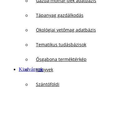
Gazda-molnár-pék adatbázis
Tápanyag gazdálkodás
Ökológiai vetőmag adatbázis
Tematikus tudásbázisok
Ősgabona terméktérkép
Kiadványok
Könyvek
Szántóföldi
Kertészeti
Szőlészeti
Állattenyésztési