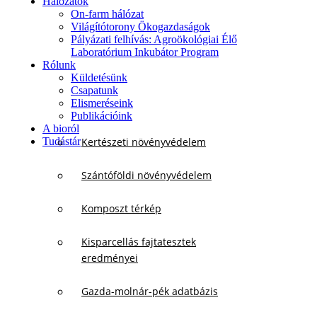
Hálózatok
On-farm hálózat
Világítótorony Ökogazdaságok
Pályázati felhívás: Agroökológiai Élő
Laboratórium Inkubátor Program
Rólunk
Küldetésünk
Csapatunk
Elismeréseink
Publikációink
A bioról
Tudástár
Kertészeti növényvédelem
Szántóföldi növényvédelem
Komposzt térkép
Kisparcellás fajtatesztek
eredményei
Gazda-molnár-pék adatbázis