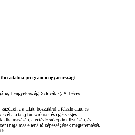
ág forradalma program magyarországi
ária, Lengyelország, Szlovákia). A 3 éves
dagítja a talajt, hozzájárul a felszín alatti és
 célja a talaj funkcióinak és egészséges
ek alkalmazásán, a vetésforgó optimalizálásán, és
embeni rugalmas ellenálló képességének megteremtését,
 is.