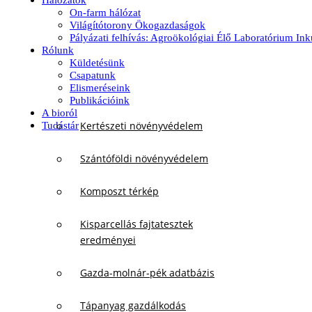
Hálózatok
On-farm hálózat
Világítótorony Ökogazdaságok
Pályázati felhívás: Agroökológiai Élő Laboratórium In
Rólunk
Küldetésünk
Csapatunk
Elismeréseink
Publikációink
A bioról
Kertészeti növényvédelem
Tudástár
Szántóföldi növényvédelem
Komposzt térkép
Kisparcellás fajtatesztek
eredményei
Gazda-molnár-pék adatbázis
Tápanyag gazdálkodás