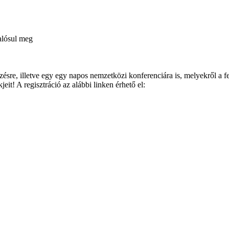
alósul meg
épzésre, illetve egy egy napos nemzetközi konferenciára is, melyekről a 
it! A regisztráció az alábbi linken érhető el: