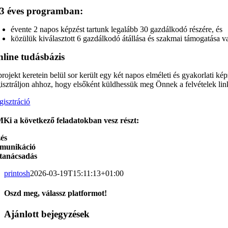
3 éves programban:
évente 2 napos képzést tartunk legalább 30 gazdálkodó részére, és
közülük kiválasztott 6 gazdálkodó átállása és szakmai támogatása v
line tudásbázis
projekt keretein belül sor került egy két napos elméleti és gyakorlati k
gisztráljon ahhoz, hogy elsőként küldhessük meg Önnek a felvételek linkje
gisztráció
i a következő feladatokban vesz részt:
és
munikáció
tanácsadás
printosh
2026-03-19T15:11:13+01:00
Oszd meg, válassz platformot!
Facebook
X
Reddit
LinkedIn
WhatsApp
Telegram
Tumblr
Pinterest
Vk
Xing
Email:
Ajánlott bejegyzések