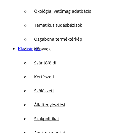
Ökológiai vetőmag adatbázis
Tematikus tudásbázisok
Ősgabona terméktérkép
Könyvek
Kiadványok
Szántóföldi
Kertészeti
Szőlészeti
Állattenyésztési
Szakpolitikai
Agrárgazdasági