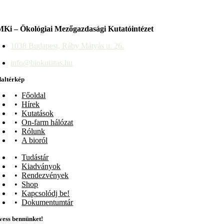
Ki – Ökológiai Mezőgazdasági Kutatóintézet
1038 Budapest, Ráby Mátyás u. 26.
info@biokutatas.hu
altérkép
Főoldal
Hírek
Kutatások
On-farm hálózat
Rólunk
A bioról
Tudástár
Kiadványok
Rendezvények
Shop
Kapcsolódj be!
Dokumentumtár
ess bennünket!