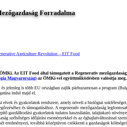
 Mezőgazdaság Forradalma
nerative Agriculture Revolution – EIT Food
 az ÖMKi. Az EIT Food által támogatott a Regeneratív mezőgazdas
ógia Magyarország
) az ÖMKi-vel együttműködésben valósítja meg.
és jelenleg is több EU országban zajlik párhuzamosan a program (Bulg
atása indul majd el.
vek és gyakorlatok rendszere, amely növeli a biológiai sokféleséget, gaz
egőrzéséhez és támogatásához. A regeneratív mezőgazdaság legfontosabb
jépítő gazdálkodási gyakorlatok tudatos használatán, talajtakaró növény
azdaság szélsőséges időjárási eseményekkel és az éghajlatváltozással sz
ét eredményezi, továbbá középtávon csökkenti a gazdaságok költségeit