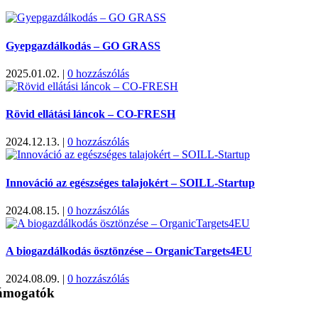
Gyepgazdálkodás – GO GRASS
2025.01.02.
|
0 hozzászólás
Rövid ellátási láncok – CO-FRESH
2024.12.13.
|
0 hozzászólás
Innováció az egészséges talajokért – SOILL-Startup
2024.08.15.
|
0 hozzászólás
A biogazdálkodás ösztönzése – OrganicTargets4EU
2024.08.09.
|
0 hozzászólás
ámogatók