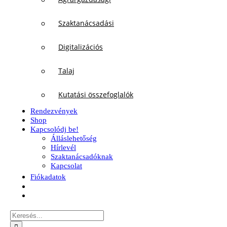
Szaktanácsadási
Digitalizációs
Talaj
Kutatási összefoglalók
Rendezvények
Shop
Kapcsolódj be!
Álláslehetőség
Hírlevél
Szaktanácsadóknak
Kapcsolat
Fiókadatok
Keresés...