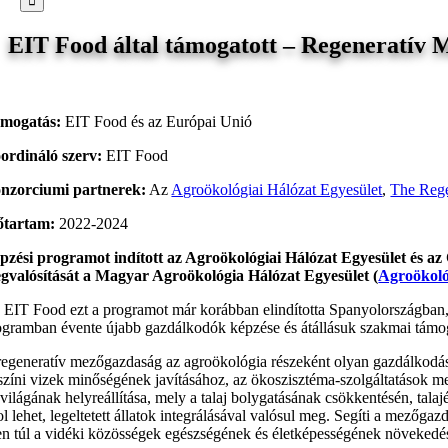
EIT Food által támogatott – Regeneratív
mogatás:
EIT Food és az Európai Unió
ordináló szerv:
EIT Food
nzorciumi partnerek:
Az
Agroökológiai Hálózat Egyesület
,
The Rege
őtartam:
2022-2024
pzési programot indított az Agroökológiai Hálózat Egyesület és
gvalósítását a Magyar Agroökológia Hálózat Egyesület (
Agroökol
 EIT Food ezt a programot már korábban elindította Spanyolországban, 
ogramban évente újabb gazdálkodók képzése és átállásuk szakmai támog
regeneratív mezőgazdaság az agroökológia részeként olyan gazdálkodási el
lszíni vizek minőségének javításához, az ökoszisztéma-szolgáltatások m
ővilágának helyreállítása, mely a talaj bolygatásának csökkentésén, tala
ol lehet, legeltetett állatok integrálásával valósul meg. Segíti a mezőg
en túl a vidéki közösségek egészségének és életképességének növekedés