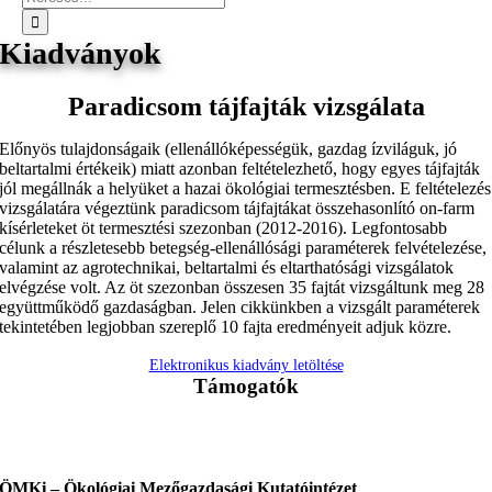
Kiadványok
Paradicsom tájfajták vizsgálata
Előnyös tulajdonságaik (ellenállóképességük, gazdag ízviláguk, jó
beltartalmi értékeik) miatt azonban feltételezhető, hogy egyes tájfajták
jól megállnák a helyüket a hazai ökológiai termesztésben. E feltételezés
vizsgálatára végeztünk paradicsom tájfajtákat összehasonlító on-farm
kísérleteket öt termesztési szezonban (2012-2016). Legfontosabb
célunk a részletesebb betegség-ellenállósági paraméterek felvételezése,
valamint az agrotechnikai, beltartalmi és eltarthatósági vizsgálatok
elvégzése volt. Az öt szezonban összesen 35 fajtát vizsgáltunk meg 28
együttműködő gazdaságban. Jelen cikkünkben a vizsgált paraméterek
tekintetében legjobban szereplő 10 fajta eredményeit adjuk közre.
Elektronikus kiadvány letöltése
Támogatók
ÖMKi – Ökológiai Mezőgazdasági Kutatóintézet