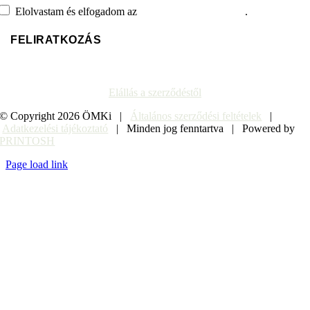
Elolvastam és elfogadom az
adatvédelmi tájékoztatót
.
Elállás a szerződéstől
© Copyright
2026 ÖMKi |
Általános szerződési feltételek
|
Adatkezelési tájékoztató
| Minden jog fenntartva | Powered by
PRINTOSH
Page load link
Go
to
Top