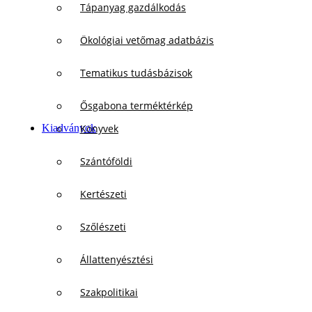
Tápanyag gazdálkodás
Ökológiai vetőmag adatbázis
Tematikus tudásbázisok
Ősgabona terméktérkép
Kiadványok
Könyvek
Szántóföldi
Kertészeti
Szőlészeti
Állattenyésztési
Szakpolitikai