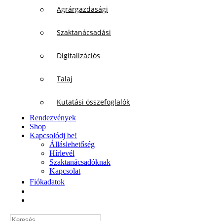
Agrárgazdasági
Szaktanácsadási
Digitalizációs
Talaj
Kutatási összefoglalók
Rendezvények
Shop
Kapcsolódj be!
Álláslehetőség
Hírlevél
Szaktanácsadóknak
Kapcsolat
Fiókadatok
Keresés...