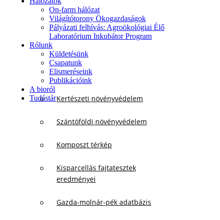
Hálózatok
On-farm hálózat
Világítótorony Ökogazdaságok
Pályázati felhívás: Agroökológiai Élő
Laboratórium Inkubátor Program
Rólunk
Küldetésünk
Csapatunk
Elismeréseink
Publikációink
A bioról
Tudástár
Kertészeti növényvédelem
Szántóföldi növényvédelem
Komposzt térkép
Kisparcellás fajtatesztek
eredményei
Gazda-molnár-pék adatbázis