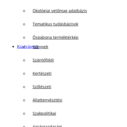
Ökológiai vetőmag adatbázis
Tematikus tudásbázisok
Ősgabona terméktérkép
Könyvek
Kiadványok
Szántóföldi
Kertészeti
Szőlészeti
Állattenyésztési
Szakpolitikai
Agrárgazdasági