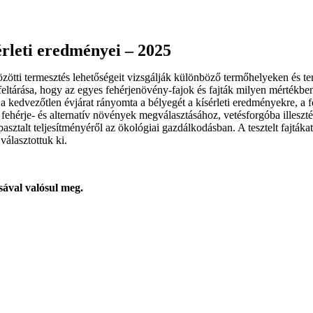
érleti eredményei – 2025
ötti termesztés lehetőségeit vizsgálják különböző termőhelyeken és term
ltárása, hogy az egyes fehérjenövény-fajok és fajták milyen mértékbe
 a kedvezőtlen évjárat rányomta a bélyegét a kísérleti eredményekre, a f
fehérje- és alternatív növények megválasztásához, vetésforgóba illeszté
sztalt teljesítményéről az ökológiai gazdálkodásban. A tesztelt fajtákat
választottuk ki.
ával valósul meg.