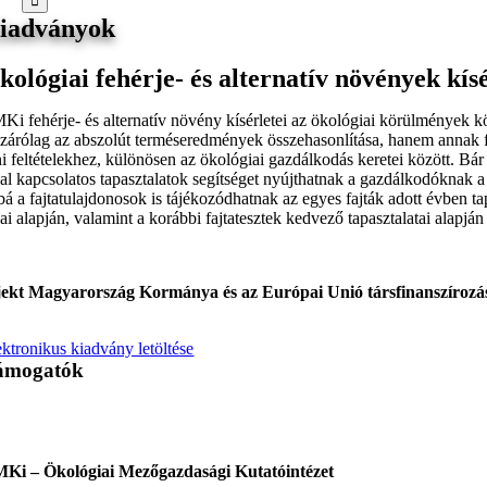
iadványok
kológiai fehérje- és alternatív növények kís
i fehérje- és alternatív növény kísérletei az ökológiai körülmények köz
zárólag az abszolút terméseredmények összehasonlítása, hanem annak fe
ni feltételekhez, különösen az ökológiai gazdálkodás keretei között. Bár
kal kapcsolatos tapasztalatok segítséget nyújthatnak a gazdálkodóknak a 
 a fajtatulajdonosok is tájékozódhatnak az egyes fajták adott évben tapa
ai alapján, valamint a korábbi fajtatesztek kedvező tapasztalatai alapján 
ekt Magyarország Kormánya és az Európai Unió társfinanszírozás
ektronikus kiadvány letöltése
ámogatók
Ki – Ökológiai Mezőgazdasági Kutatóintézet