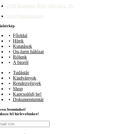
1038 Budapest, Ráby Mátyás u. 26.
info@biokutatas.hu
altérkép
Főoldal
Hírek
Kutatások
On-farm hálózat
Rólunk
A bioról
Tudástár
Kiadványok
Rendezvények
Shop
Kapcsolódj be!
Dokumentumtár
ess bennünket!
tkozz fel hírlevelünkre!