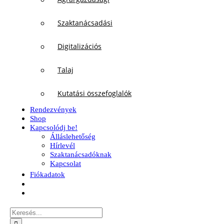
Szaktanácsadási
Digitalizációs
Talaj
Kutatási összefoglalók
Rendezvények
Shop
Kapcsolódj be!
Álláslehetőség
Hírlevél
Szaktanácsadóknak
Kapcsolat
Fiókadatok
Keresés...