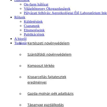
Hálózatok
On-farm hálózat
Világítótorony Ökogazdaságok
Pályázati felhívás: Agroökológiai Élő Laboratórium In
Rólunk
Küldetésünk
Csapatunk
Elismeréseink
Publikációink
A bioról
Kertészeti növényvédelem
Tudástár
Szántóföldi növényvédelem
Komposzt térkép
Kisparcellás fajtatesztek
eredményei
Gazda-molnár-pék adatbázis
Tápanyag gazdálkodás