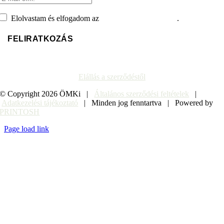
Elolvastam és elfogadom az
adatvédelmi tájékoztatót
.
Elállás a szerződéstől
© Copyright
2026 ÖMKi |
Általános szerződési feltételek
|
Adatkezelési tájékoztató
| Minden jog fenntartva | Powered by
PRINTOSH
Page load link
Go
to
Top