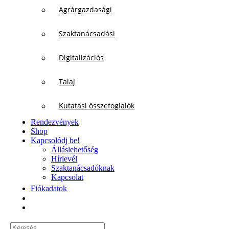
Agrárgazdasági
Szaktanácsadási
Digitalizációs
Talaj
Kutatási összefoglalók
Rendezvények
Shop
Kapcsolódj be!
Álláslehetőség
Hírlevél
Szaktanácsadóknak
Kapcsolat
Fiókadatok
Keresés...