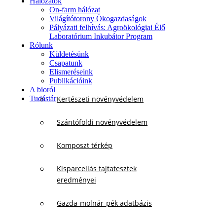
Hálózatok
On-farm hálózat
Világítótorony Ökogazdaságok
Pályázati felhívás: Agroökológiai Élő
Laboratórium Inkubátor Program
Rólunk
Küldetésünk
Csapatunk
Elismeréseink
Publikációink
A bioról
Tudástár
Kertészeti növényvédelem
Szántóföldi növényvédelem
Komposzt térkép
Kisparcellás fajtatesztek
eredményei
Gazda-molnár-pék adatbázis