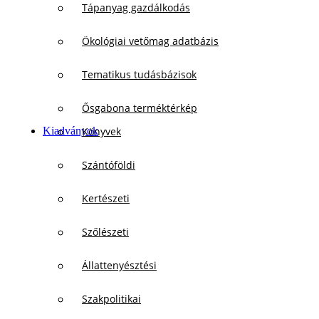
Tápanyag gazdálkodás
Ökológiai vetőmag adatbázis
Tematikus tudásbázisok
Ősgabona terméktérkép
Kiadványok
Könyvek
Szántóföldi
Kertészeti
Szőlészeti
Állattenyésztési
Szakpolitikai