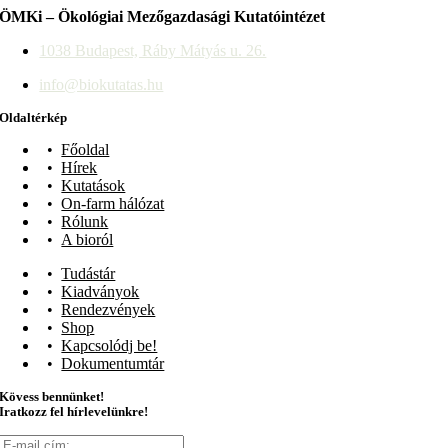
ÖMKi – Ökológiai Mezőgazdasági Kutatóintézet
1038 Budapest, Ráby Mátyás u. 26.
info@biokutatas.hu
Oldaltérkép
Főoldal
Hírek
Kutatások
On-farm hálózat
Rólunk
A bioról
Tudástár
Kiadványok
Rendezvények
Shop
Kapcsolódj be!
Dokumentumtár
Kövess bennünket!
Iratkozz fel hírlevelünkre!