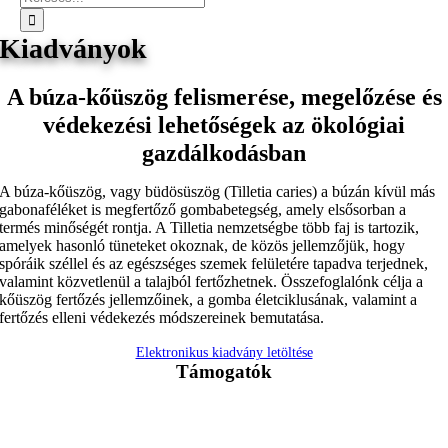
Kiadványok
A búza-kőüszög felismerése, megelőzése és
védekezési lehetőségek az ökológiai
gazdálkodásban
A búza-kőüszög, vagy büdösüszög (Tilletia caries) a búzán kívül más
gabonaféléket is megfertőző gombabetegség, amely elsősorban a
termés minőségét rontja. A Tilletia nemzetségbe több faj is tartozik,
amelyek hasonló tüneteket okoznak, de közös jellemzőjük, hogy
spóráik széllel és az egészséges szemek felületére tapadva terjednek,
valamint közvetlenül a talajból fertőzhetnek. Összefoglalónk célja a
kőüszög fertőzés jellemzőinek, a gomba életciklusának, valamint a
fertőzés elleni védekezés módszereinek bemutatása.
Elektronikus kiadvány letöltése
Támogatók