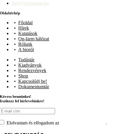
info@biokutatas.hu
Oldaltérkép
Főoldal
Hírek
Kutatások
On-farm hálózat
Rólunk
A bioról
Tudástár
Kiadványok
Rendezvények
Shop
Kapcsolódj be!
Dokumentumtár
Kövess bennünket!
Iratkozz fel hírlevelünkre!
Elolvastam és elfogadom az
adatvédelmi tájékoztatót
.