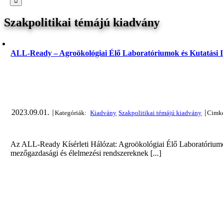
Szakpolitikai témájú kiadvány
ALL-Ready – Agroökológiai Élő Laboratóriumok és Kutatási Inf
2023.09.01.
|
|
Az ALL-Ready Kísérleti Hálózat: Agroökológiai Élő Laboratóriumok 
mezőgazdasági és élelmezési rendszereknek [...]