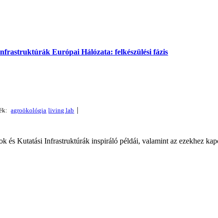
rastruktúrák Európai Hálózata: felkészülési fázis
|
és Kutatási Infrastruktúrák inspiráló példái, valamint az ezekhez kap