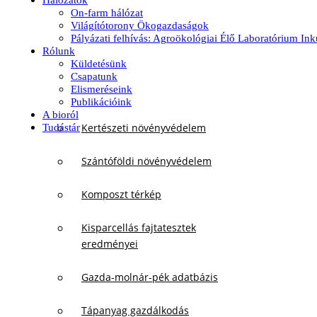
Hálózatok
On-farm hálózat
Világítótorony Ökogazdaságok
Pályázati felhívás: Agroökológiai Élő Laboratórium In
Rólunk
Küldetésünk
Csapatunk
Elismeréseink
Publikációink
A bioról
Kertészeti növényvédelem
Tudástár
Szántóföldi növényvédelem
Komposzt térkép
Kisparcellás fajtatesztek
eredményei
Gazda-molnár-pék adatbázis
Tápanyag gazdálkodás