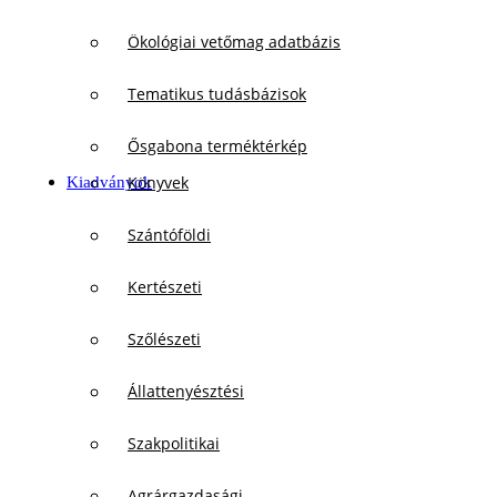
Ökológiai vetőmag adatbázis
Tematikus tudásbázisok
Ősgabona terméktérkép
Könyvek
Kiadványok
Szántóföldi
Kertészeti
Szőlészeti
Állattenyésztési
Szakpolitikai
Agrárgazdasági