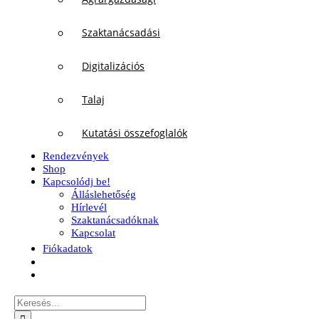
Szaktanácsadási
Digitalizációs
Talaj
Kutatási összefoglalók
Rendezvények
Shop
Kapcsolódj be!
Álláslehetőség
Hírlevél
Szaktanácsadóknak
Kapcsolat
Fiókadatok
Keresés...