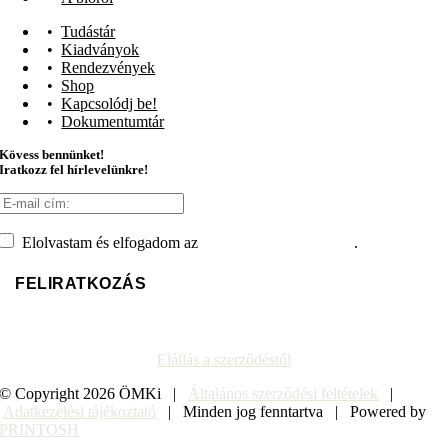
Tudástár
Kiadványok
Rendezvények
Shop
Kapcsolódj be!
Dokumentumtár
Kövess bennünket!
Iratkozz fel hírlevelünkre!
Elolvastam és elfogadom az
adatvédelmi tájékoztatót
.
Elállás a szerződéstől
© Copyright
2026 ÖMKi |
Általános szerződési feltételek
|
Adatkezelési tájékoztató
| Minden jog fenntartva | Powered by
PRINTOSH