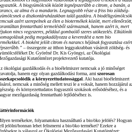
ogyasztók. A biogyümölcsök között legnépszerűbb a citrom, a banán, a
arancs, az alma és a mandarin. Legnagyobb része a friss bio zöldség-
yümölcsnek a diszkontáruházakban talál gazdára. A biodéligyümölcsö
emcsak azért szerepelnek az élen a biotermékek között, mert ellenőrzött
arantáltan fenntartható termelésből származnak, hanem azért is, mert
éjukon nincs vegyszeres, például gombaölő szeres utókezelés. Elkülönít
somagolásuk pedig megakadályozza a keveredést a nem bio
ermékekkel. A bioként jelölt citrom és narancs héjának fogyasztása ezér
épszerűbb.”
– összegezte az itthon leggyakrabban vásárolt zöldség- és
yümölcsféléket Dr. Györéné Dr. Kis Gyöngyi, az Ökológiai
ezőgazdasági Kutatóintézet projektvezető kutatója.
z ökológiai gazdálkodás és a bioélelmiszer nemcsak a jó minőséget
zavatolja, hanem egy olyan gazdálkodási forma, ami
szorosan
sszekapcsolódik a környezettudatossággal
. Aki hazai bioélelmiszert
ásárol, nemcsak a minőség mellett teszi le a voksát, hanem hozzájárul a
gészség- és környezettudatos fogyasztói szokások erősödéséhez, és a
agyar mezőgazdaság fenntartható fejlődéséhez is.
áttérinformációk
ilyen termékekre, folyamatokra használható a bio/öko jelölés? Hogyan
ell jelölni/honnan lehet felismerni a bio/öko terméket? Ezekre a
érdésekre is válaszol az Ökológiai Mezőgazdasági Kutatóintézet: