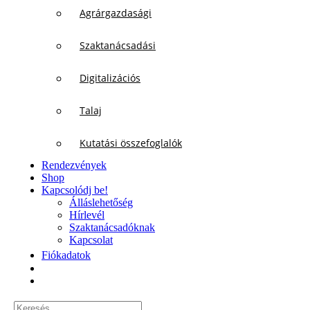
Agrárgazdasági
Szaktanácsadási
Digitalizációs
Talaj
Kutatási összefoglalók
Rendezvények
Shop
Kapcsolódj be!
Álláslehetőség
Hírlevél
Szaktanácsadóknak
Kapcsolat
Fiókadatok
Keresés...