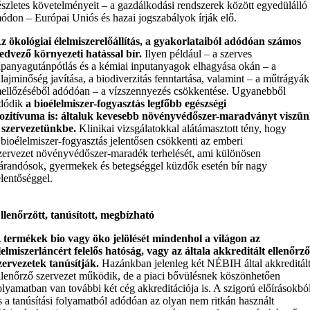
észletes követelményeit – a gazdálkodási rendszerek között egyedülálló
ódon – Európai Uniós és hazai jogszabályok írják elő.
z ökológiai élelmiszerelőállítás, a gyakorlataiból adódóan számos
edvező környezeti hatással bír.
Ilyen például – a szerves
ápanyagutánpótlás és a kémiai inputanyagok elhagyása okán – a
alajminőség javítása, a biodiverzitás fenntartása, valamint – a műtrágyák
ellőzéséből adódóan – a vízszennyezés csökkentése. Ugyanebből
dódik
a bioélelmiszer-fogyasztás legfőbb egészségi
ozitívuma is: általuk kevesebb növényvédőszer-maradványt viszü
 szervezetünkbe.
Klinikai vizsgálatokkal alátámasztott tény, hogy
 bioélelmiszer-fogyasztás jelentősen csökkenti az emberi
zervezet növényvédőszer-maradék terhelését, ami különösen
árandósok, gyermekek és betegséggel küzdők esetén bír nagy
elentőséggel.
llenőrzött, tanúsított, megbízható
 termékek bio vagy öko jelölését mindenhol a világon az
lelmiszerláncért felelős hatóság, vagy az általa akkreditált ellenőrz
zervezetek tanúsítják.
Hazánkban jelenleg két NÉBIH által akkreditál
llenőrző szervezet működik, de a piaci bővülésnek köszönhetően
olyamatban van további két cég akkreditációja is. A szigorú előírásokbó
s a tanúsítási folyamatból adódóan az olyan nem ritkán használt