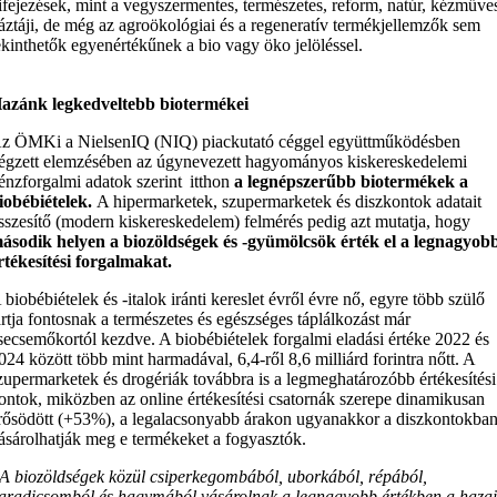
ifejezések, mint a vegyszermentes, természetes, reform, natúr, kézműve
áztáji, de még az agroökológiai és a regeneratív termékjellemzők sem
ekinthetők egyenértékűnek a bio vagy öko jelöléssel.
azánk legkedveltebb biotermékei
z ÖMKi a NielsenIQ (NIQ) piackutató céggel együttműködésben
égzett elemzésében az úgynevezett hagyományos kiskereskedelemi
énzforgalmi adatok szerint itthon
a legnépszerűbb biotermékek a
iobébiételek.
A hipermarketek, szupermarketek és diszkontok adatait
sszesítő (modern kiskereskedelem) felmérés pedig azt mutatja, hogy
ásodik helyen a biozöldségek és -gyümölcsök érték el a legnagyob
rtékesítési forgalmakat.
 biobébiételek és -italok iránti kereslet évről évre nő, egyre több szülő
artja fontosnak a természetes és egészséges táplálkozást már
secsemőkortól kezdve. A biobébiételek forgalmi eladási értéke 2022 és
024 között több mint harmadával, 6,4-ről 8,6 milliárd forintra nőtt. A
zupermarketek és drogériák továbbra is a legmeghatározóbb értékesítési
ontok, miközben az online értékesítési csatornák szerepe dinamikusan
rősödött (+53%), a legalacsonyabb árakon ugyanakkor a diszkontokba
ásárolhatják meg e termékeket a fogyasztók.
A biozöldségek közül csiperkegombából, uborkából, répából,
aradicsomból és hagymából vásárolnak a legnagyobb értékben a haza