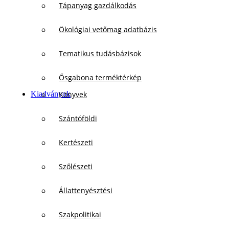
Tápanyag gazdálkodás
Ökológiai vetőmag adatbázis
Tematikus tudásbázisok
Ősgabona terméktérkép
Kiadványok
Könyvek
Szántóföldi
Kertészeti
Szőlészeti
Állattenyésztési
Szakpolitikai