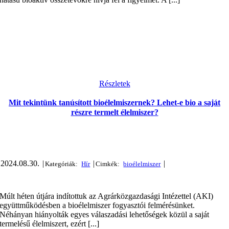
Részletek
Mit tekintünk tanúsított bioélelmiszernek? Lehet-e bio a saját
részre termelt élelmiszer?
2024.08.30.
|
|
|
Múlt héten útjára indítottuk az Agrárközgazdasági Intézettel (AKI)
együttműködésben a bioélelmiszer fogyasztói felmérésünket.
Néhányan hiányolták egyes válaszadási lehetőségek közül a saját
termelésű élelmiszert, ezért [...]