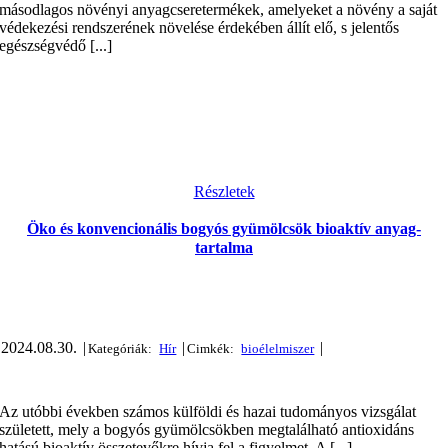
másodlagos növényi anyagcseretermékek, amelyeket a növény a saját
védekezési rendszerének növelése érdekében állít elő, s jelentős
egészségvédő [...]
Részletek
Öko és konvencionális bogyós gyümölcsök bioaktív anyag-
tartalma
2024.08.30.
|
|
|
Az utóbbi években számos külföldi és hazai tudományos vizsgálat
született, mely a bogyós gyümölcsökben megtalálható antioxidáns
hatású bioaktív összetevőkre hívja fel a figyelmet. A [...]