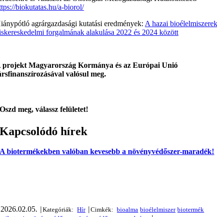
ttps://biokutatas.hu/a-biorol/
iánypótló agrárgazdasági kutatási eredmények:
A hazai bioélelmiszere
iskereskedelmi forgalmának alakulása 2022 és 2024 között
 projekt Magyarország Kormánya és az Európai Unió
ársfinanszírozásával valósul meg.
Oszd meg, válassz felületet!
Kapcsolódó hírek
A biotermékekben valóban kevesebb a növényvédőszer-maradék!
2026.02.05.
|
|