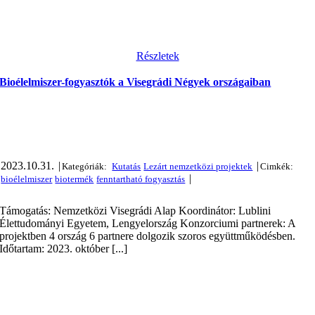
Részletek
Bioélelmiszer-fogyasztók a Visegrádi Négyek országaiban
2023.10.31.
|
|
|
Támogatás: Nemzetközi Visegrádi Alap Koordinátor: Lublini
Élettudományi Egyetem, Lengyelország Konzorciumi partnerek: A
projektben 4 ország 6 partnere dolgozik szoros együttműködésben.
Időtartam: 2023. október [...]