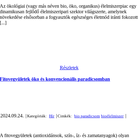
Az ökológiai (vagy más néven bio, öko, organikus) élelmiszerpiac egy
dinamikusan fejlődő élelmiszeripari szektor világszerte, amelynek
növekedése elsősorban a fogyasztók egészséges életmód iránti fokozott
[...]
Részletek
Fitovegyületek öko és konvencionális paradicsomban
2024.09.24.
|
|
|
A fitovegyületek (antioxidánsok, szín-, íz- és zamatanyagok) olyan