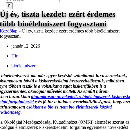
Új év, tiszta kezdet: ezért érdemes
több bioélelmiszert fogyasztani
Kezdőlap
»
Új év, tiszta kezdet: ezért érdemes több bioélelmiszert
fogyasztani
január 12, 2026
Hír
bioélelmiszer
 bioélelmiszerek ma már egyre kevésbé számítanak luxusterméknek,
olyamatosan bővül a kiskereskedelmi beszerezhetőségük, miközben
gyre többen teszik le a voksukat a saját kiskertjükben is a
egyszermentes, ökológiai művelés mellett. Az elmúlt három
vben hazánkban
dinamikusan növekedett az bioélelmiszerek kiskeresk
elmi forgalmi értéke
és jó hír a tudatos vásárlóközönségnek, hogy ezz
árhuzamosan
csökkent a bio és nem bio élelmiszerek közötti
rkülönbség
.
z Ökológiai Mezőgazdasági Kutatóintézet (ÖMKi) elemzése szerint az
kológiai élelmiszerek kiskereskedelmi forgalma egyenletes növekedést