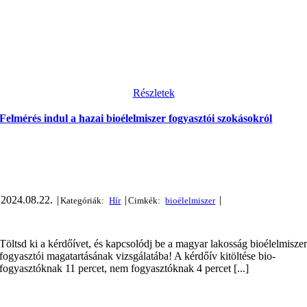
Részletek
Felmérés indul a hazai bioélelmiszer fogyasztói szokásokról
2024.08.22.
|
|
|
Töltsd ki a kérdőívet, és kapcsolódj be a magyar lakosság bioélelmisze
fogyasztói magatartásának vizsgálatába! A kérdőív kitöltése bio-
fogyasztóknak 11 percet, nem fogyasztóknak 4 percet [...]