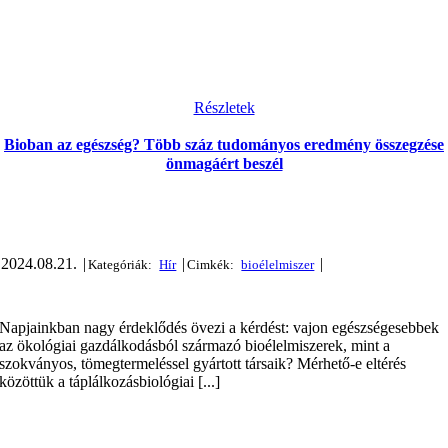
Részletek
Bioban az egészség? Több száz tudományos eredmény összegzése
önmagáért beszél
2024.08.21.
|
|
|
Napjainkban nagy érdeklődés övezi a kérdést: vajon egészségesebbek
az ökológiai gazdálkodásból származó bioélelmiszerek, mint a
szokványos, tömegtermeléssel gyártott társaik? Mérhető-e eltérés
közöttük a táplálkozásbiológiai [...]