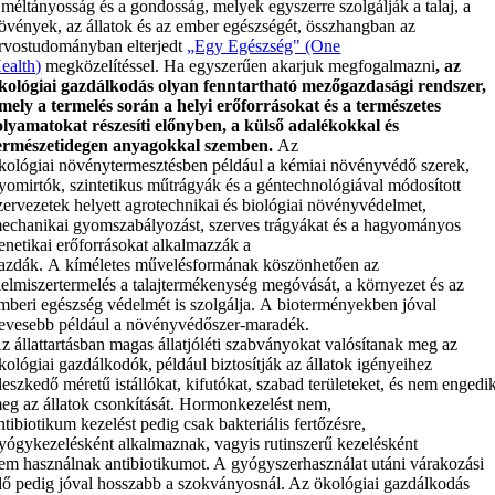
 méltányosság és a gondosság, melyek egyszerre szolgálják a talaj, a
övények, az állatok és az ember egészségét, összhangban az
rvostudományban elterjedt
„Egy Egészség" (One
ealth)
megközelítéssel.
Ha egyszerűen akarjuk megfogalmazni
, az
kológiai gazdálkodás olyan fenntartható mezőgazdasági rendszer,
mely a termelés során a helyi erőforrásokat és a természetes
olyamatokat részesíti előnyben, a külső adalékokkal és
ermészetidegen anyagokkal szemben.
Az
kológiai növénytermesztésben például a kémiai növényvédő szerek,
yomirtók, szintetikus műtrágyák és a géntechnológiával módosított
zervezetek helyett agrotechnikai és biológiai növényvédelmet,
echanikai gyomszabályozást, szerves trágyákat és a hagyományos
enetikai erőforrásokat alkalmazzák a
azdák. A kíméletes művelésformának köszönhetően az
lelmiszertermelés a talajtermékenység megóvását, a környezet és az
mberi egészség védelmét is szolgálja. A bioterményekben jóval
evesebb például a növényvédőszer-maradék.
z állattartásban magas állatjóléti szabványokat valósítanak meg az
kológiai gazdálkodók, például biztosítják az állatok igényeihez
lleszkedő méretű istállókat, kifutókat, szabad területeket, és nem engedi
eg az állatok csonkítását. Hormonkezelést nem,
ntibiotikum kezelést pedig csak bakteriális fertőzésre,
yógykezelésként alkalmaznak, vagyis rutinszerű kezelésként
em használnak antibiotikumot. A gyógyszerhasználat utáni várakozási
dő pedig jóval hosszabb a szokványosnál.
Az ökológiai gazdálkodás