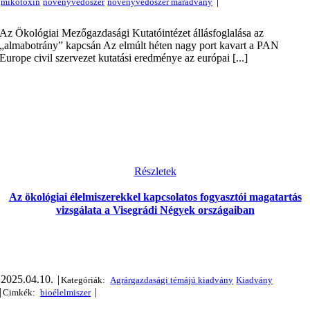
|
Az Ökológiai Mezőgazdasági Kutatóintézet állásfoglalása az
„almabotrány” kapcsán Az elmúlt héten nagy port kavart a PAN
Europe civil szervezet kutatási eredménye az európai [...]
Részletek
Az ökológiai élelmiszerekkel kapcsolatos fogyasztói magatartás
vizsgálata a Visegrádi Négyek országaiban
2025.04.10.
|
|
|