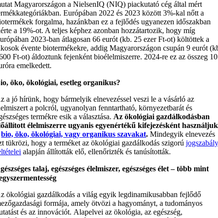
utat Magyarországon a NielsenIQ (NIQ) piackutató cég által mért
ermékkategóriákban. Európában 2022 és 2023 között 3%-kal nőtt a
iotermékek forgalma, hazánkban ez a fejlődés ugyanezen időszakban
lérte a 19%-ot. A teljes képhez azonban hozzátartozik, hogy míg
urópában 2023-ban átlagosan 66 eurót (kb. 25 ezer Ft-ot) költöttek a
akosok évente biotermékekre, addig Magyarországon csupán 9 eurót (k
600 Ft-ot) áldoztunk fejenként bioélelmiszerre. 2024-re ez az összeg 10
uróra emelkedett.
io, öko, ökológiai, esetleg organikus?
z a jó hírünk, hogy bármelyik elnevezéssel veszi le a vásárló az
lelmiszert a polcról, ugyanolyan fenntartható, környezetbarát és
gészséges termékre esik a választása.
Az ökológiai gazdálkodásban
lőállított élelmiszerre ugyanis egyenértékű kifejezésként használju
a
bio, öko, ökológiai, vagy organikus szavakat
.
Mindegyik elnevezés
zt tükrözi, hogy a terméket az ökológiai gazdálkodás szigorú
jogszabály
eltételei
alapján állították elő, ellenőrizték és tanúsították.
gészséges talaj, egészséges élelmiszer, egészséges élet – több mint
egyszermentesség
z ökológiai gazdálkodás a világ egyik legdinamikusabban fejlődő
ezőgazdasági formája, amely ötvözi a hagyományt, a tudományos
utatást és az innovációt. Alapelvei az ökológia, az egészség,