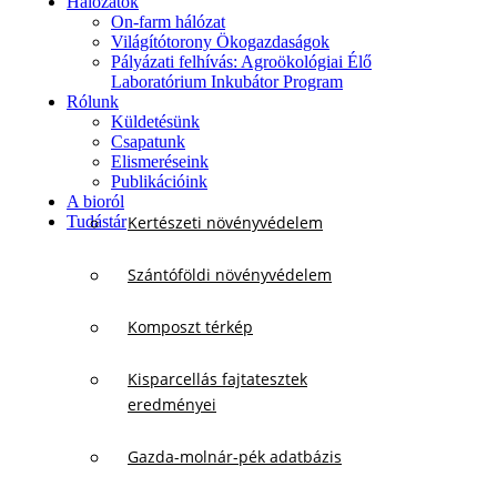
Hálózatok
On-farm hálózat
Világítótorony Ökogazdaságok
Pályázati felhívás: Agroökológiai Élő
Laboratórium Inkubátor Program
Rólunk
Küldetésünk
Csapatunk
Elismeréseink
Publikációink
A bioról
Tudástár
Kertészeti növényvédelem
Szántóföldi növényvédelem
Komposzt térkép
Kisparcellás fajtatesztek
eredményei
Gazda-molnár-pék adatbázis