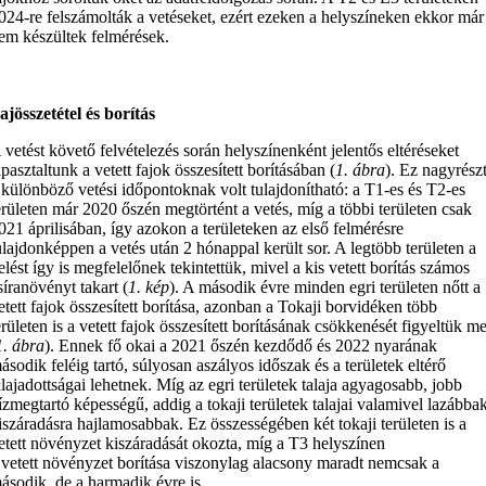
024-re felszámolták a vetéseket, ezért ezeken a helyszíneken ekkor már
em készültek felmérések.
ajösszetétel és borítás
 vetést követő felvételezés során helyszínenként jelentős eltéréseket
apasztaltunk a vetett fajok összesített borításában (
1. ábra
). Ez nagyrész
 különböző vetési időpontoknak volt tulajdonítható: a T1-es és T2-es
erületen már 2020 őszén megtörtént a vetés, míg a többi területen csak
021 áprilisában, így azokon a területeken az első felmérésre
ulajdonképpen a vetés után 2 hónappal került sor. A legtöbb területen a
elést így is megfelelőnek tekintettük, mivel a kis vetett borítás számos
síranövényt takart (
1. kép
). A második évre minden egri területen nőtt a
etett fajok összesített borítása, azonban a Tokaji borvidéken több
erületen is a vetett fajok összesített borításának csökkenését figyeltük m
1. ábra
). Ennek fő okai a 2021 őszén kezdődő és 2022 nyarának
ásodik feléig tartó, súlyosan aszályos időszak és a területek eltérő
alajadottságai lehetnek. Míg az egri területek talaja agyagosabb, jobb
ízmegtartó képességű, addig a tokaji területek talajai valamivel lazábba
iszáradásra hajlamosabbak. Ez összességében két tokaji területen is a
etett növényzet kiszáradását okozta, míg a T3 helyszínen
 vetett növényzet borítása viszonylag alacsony maradt nemcsak a
ásodik, de a harmadik évre is.