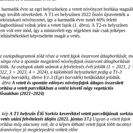
 harmadik évre az egri helyszíneken a vetett növényzet borítása stagnál
agy tovább növekedett. A T1-es helyszínen 2022 őszén újravetették a
orköztakaró növényzetet, így a harmadik évre ismét 60% feletti
tlagborítással voltak jelen a vetett fajok (
1. ábra
). A T2-es helyszínen
em volt erre mód, így a mintavételi egy ségekben már csak jelképes
orításértékekkel képviseltette magát a vetés.
z oszlopdiagramok zöld része a vetett fajok összevont átlagborítását, m
 sárga rész a spontán megjelenő növényfajok összevont átlagborítását
elölik. Az oszlopok alatti számok a felvételezés évét jelölik (1 = 2021, 2
022, 3 = 2023, 4 = 2024), a különböző helyszíneket pedig a T1-3
Tokaji borvidék), illetve E1-3 (Egri borvidék) betűkóddal jelöltük.
. ábra
A vetett és spontán edényes növényfajok átlagos összesített
orítása a vetett parcellákban a vetést követő négy vegetációs
dőszakban (2021–2024)
. kép
A T1 helyszín Élő Sorköz keverékkel vetett parcellájának sorköz
 vetés utáni felvételezés idején (2021. június 17.)
Ugyan a vetett fajok
orítása még alacsony volt, de a képen látható vetett fajok több tucatnyi
síranövénye jó megtelepedést vetített előre