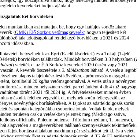
eszteljük, így hozzájárulva ahhoz, hogy lehetőleg minden termőhelyre a
egfelelő keverékeket tudjuk ajánlani.
izsgálatok két borvidéken
elen munkánkban azt mutatjuk be, hogy egy hatfajos sorköztakaró
everék (
ÖMKi Élő Sorköz vetőmagkeverék
) hogyan teljesített két
ülönböző talajadottságokkal rendelkező borvidéken a 2021 és 2024
özötti időszakban.
intavételi helyszíneink az Egri (E-jelű kísérletek) és a Tokaji (T-jelű
ísérletek) borvidéken találhatóak. Mindkét borvidéken 3-3 helyszínen (
áblázat
) vetették el az Élő Sorköz keveréket 2020 őszén vagy 2021
avaszán. A keverék összetétele a
2. táblázatban
látható. A vetés a legtö
elyszínen alapos talajelőkészítést követően, aprómorzsás magágyba
örtént, körülbelül 20 kg/ha vetőmagnormával. A vetés után a növényzet
onitorozása minden helyszínen vetett parcellánként 4 db 4 m2 nagyság
vadrátban történt 2021-től 2024-ig. A felvételezéseket minden évben
únius második felében végeztük el, melynek során feljegyeztük az
dényes növényfajok borításértékeit. A fajokat az adatfeldolgozás során
etett és spontán kategóriákba csoportosítottuk. Voltak fajok, melyek
inden területen csak a vetésekben jelentek meg (Medicago sativa,
elilotus officinalis, Phleum pratense, Trifolium medium, T. pratense),
ehát alapvetően a magkeverékben található szennyezésnek tekinthetőek.
zen fajok borítása általában maximum pár százalékot tett ki, és a vetett
ajokhoz soroltuk őket az adatfeldolgozás során. A T2 és E3 területeken