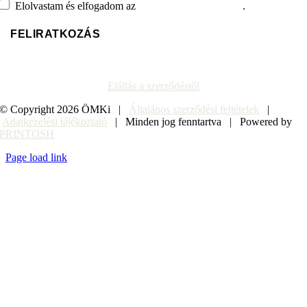
Elolvastam és elfogadom az
adatvédelmi tájékoztatót
.
Elállás a szerződéstől
© Copyright
2026 ÖMKi |
Általános szerződési feltételek
|
Adatkezelési tájékoztató
| Minden jog fenntartva | Powered by
PRINTOSH
Page load link
Go
to
Top