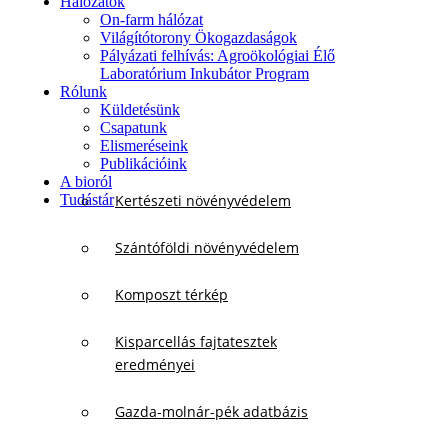
Hálózatok
On-farm hálózat
Világítótorony Ökogazdaságok
Pályázati felhívás: Agroökológiai Élő
Laboratórium Inkubátor Program
Rólunk
Küldetésünk
Csapatunk
Elismeréseink
Publikációink
A bioról
Tudástár
Kertészeti növényvédelem
Szántóföldi növényvédelem
Komposzt térkép
Kisparcellás fajtatesztek
eredményei
Gazda-molnár-pék adatbázis