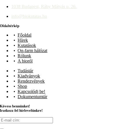
1038 Budapest, Ráby Mátyás u. 26.
info@biokutatas.hu
Oldaltérkép
Főoldal
Hírek
Kutatások
On-farm hálózat
Rólunk
A bioról
Tudástár
Kiadványok
Rendezvények
Shop
Kapcsolódj be!
Dokumentumtár
Kövess bennünket!
Iratkozz fel hírlevelünkre!