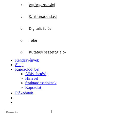
Agrárgazdasági
Szaktanácsadási
Digitalizációs
Talaj
Kutatási összefoglalók
Rendezvények
Shop
Kapcsolódj be!
Álláslehetőség
Hírlevél
Szaktanácsadóknak
Kapcsolat
Fiókadatok
Keresés...