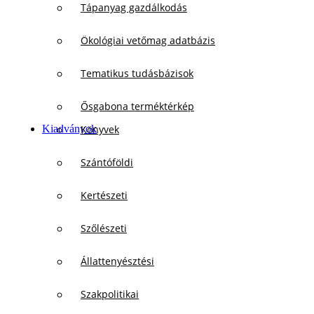
Tápanyag gazdálkodás
Ökológiai vetőmag adatbázis
Tematikus tudásbázisok
Ősgabona terméktérkép
Kiadványok
Könyvek
Szántóföldi
Kertészeti
Szőlészeti
Állattenyésztési
Szakpolitikai