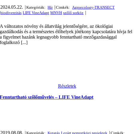
2024.05.22.
|
|
|
A változatos növény és állatvilág jelentőségére, az ökológiai
gazdálkodás és a természetes élőhelyek jótékony kapcsolatára hívja fel
a figyelmet hazánk legnagyobb fenntartható mezőgazdasággal
foglalkozó [...]
Részletek
Fenntartható szőlőművelés – LIFE VineAdapt
2019.08.08.
|
|