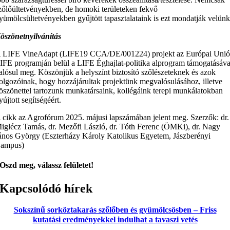
zőlőültetvényekben, de homoki területeken fekvő
yümölcsültetvényekben gyűjtött tapasztalataink is ezt mondatják velünk
öszönetnyilvánítás
 LIFE VineAdapt (LIFE19 CCA/DE/001224) projekt az Európai Uni
IFE programján belül a LIFE Éghajlat-politika alprogram támogatásáva
alósul meg. Köszönjük a helyszínt biztosító szőlészeteknek és azok
olgozóinak, hogy hozzájárultak projektünk megvalósulásához, illetve
öszönettel tartozunk munkatársaink, kollégáink terepi munkálatokban
yújtott segítségéért.
 cikk az Agrofórum 2025. májusi lapszámában jelent meg. Szerzők: dr.
iglécz Tamás, dr. Mezőfi László, dr. Tóth Ferenc (ÖMKi), dr. Nagy
ános György (Eszterházy Károly Katolikus Egyetem, Jászberényi
ampus)
Oszd meg, válassz felületet!
Kapcsolódó hírek
Sokszínű sorköztakarás szőlőben és gyümölcsösben – Friss
kutatási eredményekkel indulhat a tavaszi vetés