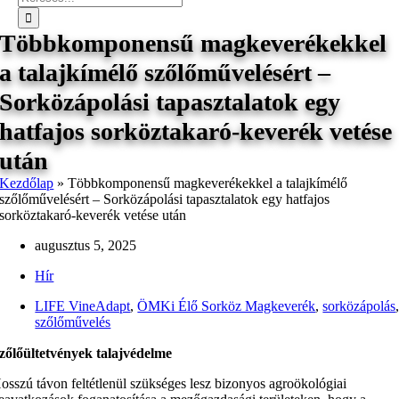
Többkomponensű magkeverékekkel
a talajkímélő szőlőművelésért –
Sorközápolási tapasztalatok egy
hatfajos sorköztakaró-keverék vetése
után
Kezdőlap
»
Többkomponensű magkeverékekkel a talajkímélő
szőlőművelésért – Sorközápolási tapasztalatok egy hatfajos
sorköztakaró-keverék vetése után
augusztus 5, 2025
Hír
LIFE VineAdapt
,
ÖMKi Élő Sorköz Magkeverék
,
sorközápolás
szőlőművelés
zőlőültetvények talajvédelme
osszú távon feltétlenül szükséges lesz bizonyos agroökológiai