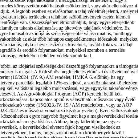
eavatkozások foganatosítása a mezőgazdasági területeken, hogy a
ermelés környezetkárosító hatásait csökkenteni, vagy akár ellensúlyozni
udjuk. A legtöbb esetben ez elsősorban a talaj védelmét jelenti, amelyne
 gyakran lejtős területeken található szőlőültetvények esetén kiemelt
elentősége van. Összességében elmondhatjuk, hogy egyre elterjedtebb
alamilyen takarás alkalmazása az ültetvény talajának védelmére. Ez
gyre fontosabb az időjárás szélsőségesebbé válása miatt is, minthogy
yakoribbak az akár több hónapos csapadékmentes időszakok, melyeket
ztán kiadós, olykor heves esőzések követnek, tovább fokozva a talajt
egradáló és erodáló folyamatokat, melyekkel szemben a termelés
iztonsága érdekében feltétlen védekeznünk kell.
tóbbi, az időjárási szélsőségekkel összefüggő folyamatokra a támogatás
endszer is reagált. A Kölcsönös megfeleltetés előírásai és követelményei
zerint (16/2024. (IV. 9.) AM rendelet, HMKÁ 6. előírás), ha egy
ltetvény parcellája legalább 12%-os lejtésű, a sorköztakarást kötelezően
eg kell valósítani legalább mulcsozással, vagy egynyári takarónövényz
etésével. Az Agro-ökológiai Program (AÖP) keretein belül két,
orköztakarással kapcsolatos opció is választható: időszakos vagy évelő
orköztakaró vetése (15/2023./IV. 19./ AM rendeletben, vagy az AÖP
023-2027-es időszakra vonatkozó kézikönyvében). Ezen változásokna
s köszönhetően egyre nagyobb figyelmet kap a magkeverékekkel történ
orköztakarás megvalósítása. Ahhoz, hogy kiderüljön, az egyes
everékek, a keverékekkel elvetett fajok hogyan viselkednek az
ltetvényekben, fontos, hogy azokat on-farm körülmények között