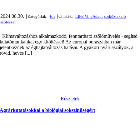
2024.08.30.
|
|
|
Klímaváltozáshoz alkalmazkodó, fenntartható szőlőművelés - segítsd
kutatómunkánkat egy kitöltéssel! Az európai borászatban már
jelentkeznek az éghajlatváltozás hatásai. A gyakori nyári aszályok, a
rövid, heves [...]
Részletek
Agrárkutatásokkal a biológiai sokszínűségért