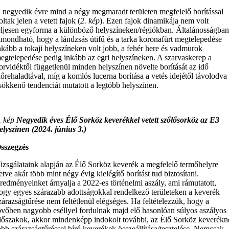
 negyedik évre mind a négy megmaradt területen megfelelő borítással
oltak jelen a vetett fajok (
2. kép
). Ezen fajok dinamikája nem volt
eljesen egyforma a különböző helyszíneken/régiókban. Általánosságba
lmondható, hogy a lándzsás útifű és a tarka koronafürt megtelepedése
nkább a tokaji helyszíneken volt jobb, a fehér here és vadmurok
egtelepedése pedig inkább az egri helyszíneken. A szarvaskerep a
orvidéktől függetlenül minden helyszínen növelte borítását az idő
lőrehaladtával, míg a komlós lucerna borítása a vetés idejétől távolodva
sökkenő tendenciát mutatott a legtöbb helyszínen.
. kép
Negyedik éves Élő Sorköz keverékkel vetett szőlősorköz az E3
elyszínen (2024. június 3.)
sszegzés
izsgálataink alapján az Élő Sorköz keverék a megfelelő termőhelyre
etve akár több mint négy évig kielégítő borítást tud biztosítani.
redményeinket árnyalja a 2022-es történelmi aszály, ami rámutatott,
ogy egyes szárazabb adottságokkal rendelkező területeken a keverék
zárazságtűrése nem feltétlenül elégséges. Ha feltételezzük, hogy a
övőben nagyobb eséllyel fordulnak majd elő hasonlóan súlyos aszályos
dőszakok, akkor mindenképp indokolt további, az Élő Sorköz keverékn
obb szárazságtűréssel bíró keverékek összeállítása/tesztelése. Nemcsak