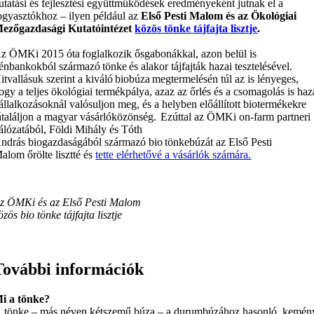
utatási és fejlesztési együttműködések eredményeként jutnak el a
ogyasztókhoz – ilyen például az
Első Pesti Malom és az Ökológiai
ezőgazdasági Kutatóintézet
közös tönke tájfajta lisztje
.
z ÖMKi 2015 óta foglalkozik ősgabonákkal, azon belül is
énbankokból származó tönke és alakor tájfajták hazai tesztelésével.
itvallásuk szerint a kiváló biobúza megtermelésén túl az is lényeges,
ogy a teljes ökológiai termékpálya, azaz az őrlés és a csomagolás is haz
állalkozásoknál valósuljon meg, és a helyben előállított biotermékekre
átaláljon a magyar vásárlóközönség. Ezúttal az ÖMKi on-farm partneri
álózatából, Földi Mihály és Tóth
ndrás biogazdaságából származó bio tönkebúzát az Első Pesti
alom őrölte lisztté és
tette elérhetővé a vásárlók számára.
z ÖMKi és az Első Pesti Malom
özös bio tönke tájfajta lisztje
További információk
i a tönke?
 tönke – más néven kétszemű búza – a durumbúzához hasonló, kemén