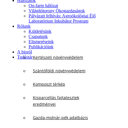
Hálózatok
On-farm hálózat
Világítótorony Ökogazdaságok
Pályázati felhívás: Agroökológiai Élő
Laboratórium Inkubátor Program
Rólunk
Küldetésünk
Csapatunk
Elismeréseink
Publikációink
A bioról
Tudástár
Kertészeti növényvédelem
Szántóföldi növényvédelem
Komposzt térkép
Kisparcellás fajtatesztek
eredményei
Gazda-molnár-pék adatbázis