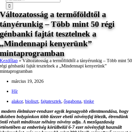
Változatosság a termőföldtől a
tányérunkig – Több mint 50 régi
génbanki fajtát tesztelnek a
„Mindennapi kenyerünk”
mintaprogramban
Kezdőlap
»
Változatosság a termőföldtől a tányérunkig – Több mint 5
régi génbanki fajtát tesztelnek a „Mindennapi kenyerünk”
mintaprogramban
március 19, 2026
Hír
alakor
,
bioliszt
,
fajtatesztek
,
ősgabona
,
tönke
 modern élelmiszer-rendszer egyik legnagyobb ellentmondása, hogy
iközben bolygónkon több tízezer ehető növényfaj létezik, étrendünk
öntő részét mindössze néhány növény adja. A mezőgazdaság
örténetében az emberiség körülbelül 6-7 ezer növényfajt használt