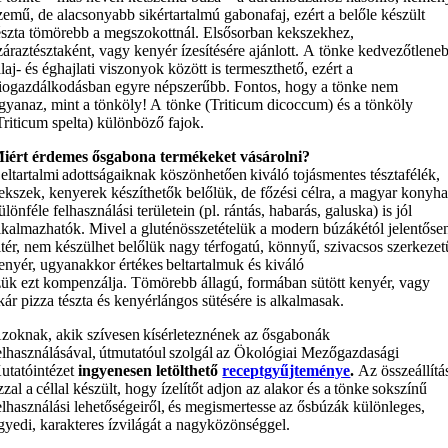
zemű, de alacsonyabb sikértartalmú gabonafaj, ezért a belőle készült
észta tömörebb a megszokottnál. Elsősorban kekszekhez,
záraztésztaként, vagy kenyér ízesítésére ajánlott. A tönke kedvezőtlene
alaj- és éghajlati viszonyok között is termeszthető, ezért a
iogazdálkodásban egyre népszerűbb. Fontos, hogy a tönke nem
gyanaz, mint a tönköly! A tönke (Triticum dicoccum) és a tönköly
Triticum spelta) különböző fajok.
iért érdemes ősgabona termékeket vásárolni?
eltartalmi adottságaiknak köszönhetően kiváló tojásmentes tésztafélék,
ekszek, kenyerek készíthetők belőlük, de főzési célra, a magyar konyh
ülönféle felhasználási területein (pl. rántás, habarás, galuska) is jól
lkalmazhatók. Mivel a gluténösszetételük a modern búzákétól jelentőse
ltér, nem készülhet belőlük nagy térfogatú, könnyű, szivacsos szerkezet
enyér, ugyanakkor értékes beltartalmuk és kiváló
zük ezt kompenzálja. Tömörebb állagú, formában sütött kenyér, vagy
kár pizza tészta és kenyérlángos sütésére is alkalmasak.
zoknak, akik szívesen kísérleteznének az ősgabonák
elhasználásával, útmutatóul szolgál az Ökológiai Mezőgazdasági
utatóintézet
ingyenesen letölthető
receptgyűjteménye
.
Az összeállítá
zzal a céllal készült, hogy ízelítőt adjon az alakor és a tönke sokszínű
elhasználási lehetőségeiről, és megismertesse az ősbúzák különleges,
gyedi, karakteres ízvilágát a nagyközönséggel.