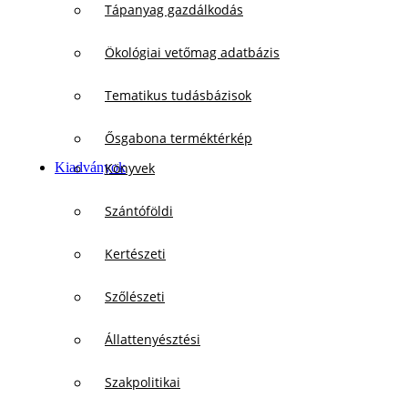
Tápanyag gazdálkodás
Ökológiai vetőmag adatbázis
Tematikus tudásbázisok
Ősgabona terméktérkép
Kiadványok
Könyvek
Szántóföldi
Kertészeti
Szőlészeti
Állattenyésztési
Szakpolitikai