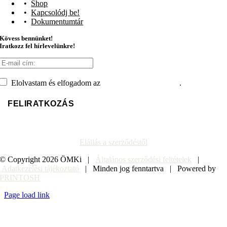
Shop
Kapcsolódj be!
Dokumentumtár
Kövess bennünket!
Iratkozz fel hírlevelünkre!
Elolvastam és elfogadom az
adatvédelmi tájékoztatót
.
Elállás a szerződéstől
© Copyright
2026 ÖMKi |
Általános szerződési feltételek
|
Adatkezelési tájékoztató
| Minden jog fenntartva | Powered by
PRINTOSH
Page load link
Go
to
Top