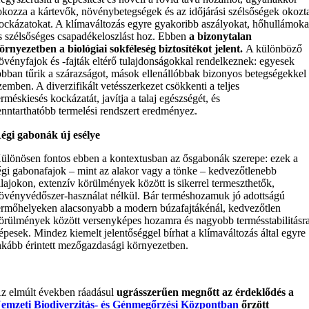
okozza a kártevők, növénybetegségek és az időjárási szélsőségek okozt
ockázatokat. A klímaváltozás egyre gyakoribb aszályokat, hőhullámoka
s szélsőséges csapadékeloszlást hoz. Ebben
a bizonytalan
örnyezetben a biológiai sokféleség biztosítékot jelent.
A különböző
övényfajok és -fajták eltérő tulajdonságokkal rendelkeznek: egyesek
obban tűrik a szárazságot, mások ellenállóbbak bizonyos betegségekkel
zemben. A diverzifikált vetésszerkezet csökkenti a teljes
erméskiesés kockázatát, javítja a talaj egészségét, és
enntarthatóbb termelési rendszert eredményez.
égi gabonák új esélye
ülönösen fontos ebben a kontextusban az ősgabonák szerepe: ezek a
égi gabonafajok – mint az alakor vagy a tönke – kedvezőtlenebb
alajokon, extenzív körülmények között is sikerrel termeszthetők,
övényvédőszer-használat nélkül. Bár terméshozamuk jó adottságú
ermőhelyeken alacsonyabb a modern búzafajtákénál, kedvezőtlen
örülmények között versenyképes hozamra és nagyobb termésstabilitásr
épesek. Mindez kiemelt jelentőséggel bírhat a klímaváltozás által egyre
nkább érintett mezőgazdasági környezetben.
z elmúlt években ráadásul
ugrásszerűen megnőtt az érdeklődés a
emzeti Biodiverzitás- és Génmegőrzési Központban
őrzött