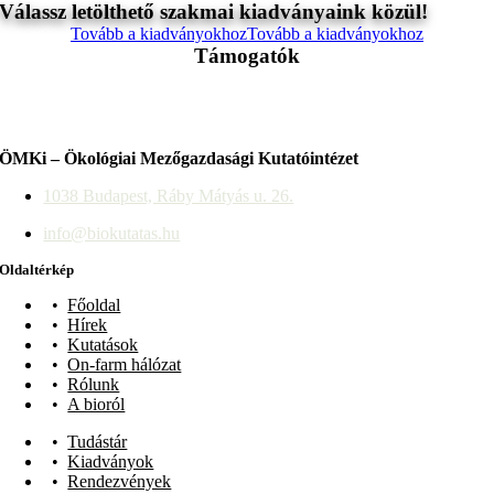
Válassz letölthető szakmai kiadványaink közül!
Tovább a kiadványokhoz
Tovább a kiadványokhoz
Támogatók
ÖMKi – Ökológiai Mezőgazdasági Kutatóintézet
1038 Budapest, Ráby Mátyás u. 26.
info@biokutatas.hu
Oldaltérkép
Főoldal
Hírek
Kutatások
On-farm hálózat
Rólunk
A bioról
Tudástár
Kiadványok
Rendezvények