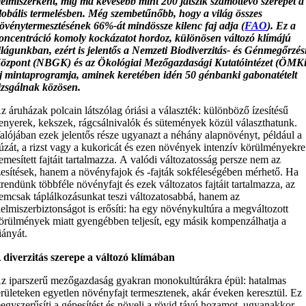
lelmiszerként, míg ma kevesebb mint 200 játszik számottevő szerepet a
lobális termelésben. Még szembetűnőbb, hogy a világ összes
övénytermesztésének 66%-át mindössze kilenc faj adja (
FAO
). Ez a
oncentráció komoly kockázatot hordoz, különösen változó klímájú
ilágunkban, ezért is jelentős a Nemzeti Biodiverzitás- és Génmegőrzés
özpont (NBGK) és az Ökológiai Mezőgazdasági Kutatóintézet (ÖMKi
j mintaprogramja, aminek keretében idén 50 génbanki gabonatételt
izsgálnak közösen.
A
z áruházak
polcain látszólag óriási a választék: különböző ízesítésű
eny
erek
, keksz
ek
,
rágcsálnivalók
és sütemény
ek
közül választhatunk.
alójában ezek jelentős része ugyana
zt
a néhány alapnövény
t
,
például a
úz
á
t
,
a
rizs
t
vagy a
kukoric
át
és ezen növények intenzív körülményekre
emesített fajtá
i
t tartalmazza
.
A
valódi
változatosság
persze
nem az
ze
sítések
, hanem a
növényfajok
és -fajták
sokféleségében
mérhető. Ha
trendünk többféle növényfajt
és ezek változatos fajtáit
tartalmaz
za
, az
emcsak táplálkozásunkat teszi változatosabbá, hanem az
lelmiszerbiztonságot is erősíti: ha egy
növény
kultúra
a megváltozott
örülmények miatt
gyengébben teljesít,
egy
másik kompenzálhat
ja a
iány
á
t
.
 diverzitás szerepe a változó klímában
z iparszerű mezőgazdaság gyakran monokultúrákra épül: hatalmas
erületeken egyetlen növényfajt termesztenek, akár éveken keresztül. Ez
eegyszerűsíti a gépesítést és növeli a rövid távú hozamot, ugyanakkor