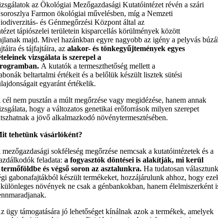
izsgálatok az Ökológiai Mezőgazdasági Kutatóintézet révén a szári
soroszlya Farmon ökológiai művelésben, míg a Nemzeti
iodiverzitás- és Génmegőrzési Központ által az
ntézet tápiószelei területein kisparcellás körülmények között
ajlanak majd. Mivel hazánkban egyre nagyobb az igény a pelyvás búzá
ajtáira és tájfajtáira, az
alakor- és tönkegyűjtemények egyes
ételeinek vizsgálata is szerepel a
rogramban.
A kutatók a termeszthetőség mellett a
abonák beltartalmi értékeit és a belőlük készült lisztek sütési
ulajdonságait egyaránt értékelik.
 cél nem pusztán a múlt megőrzése vagy megidézése, hanem annak
izsgálata, hogy a változatos genetikai erőforrások milyen szerepet
átszhatnak a jövő alkalmazkodó növénytermesztésében.
it tehetünk vásárlóként?
 mezőgazdasági sokféleség megőrzése nemcsak a kutatóintézetek és a
azdálkodók feladata:
a fogyasztók döntései is alakítják, mi kerül
 termőföldbe és végső soron az asztalunkra.
Ha tudatosan választun
égi gabonafajtákból készült termékeket, hozzájárulunk ahhoz, hogy eze
 különleges növények ne csak a génbankokban, hanem élelmiszerként i
ennmaradjanak.
z ügy támogatására jó lehetőséget kínálnak azok a termékek, amelyek