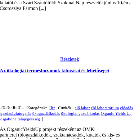
kutatói és a Szári Szántóföldi Szakmai Nap részvetői június 10-én a
Csoroszlya Farmon [...]
Részletek
Az ökológiai terméshozamok kihívásai és lehetőségei
2026.06.05.
|
|
|
Az OrganicYieldsUp projekt részeként az ÖMKi
partnerei (biogazdálkodók, szaktanácsadók, kutatók és kis- és