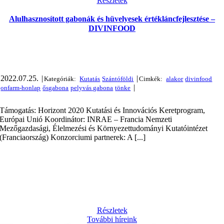
Részletek
Alulhasznosított gabonák és hüvelyesek értékláncfejlesztése –
DIVINFOOD
2022.07.25.
|
|
|
Támogatás: Horizont 2020 Kutatási és Innovációs Keretprogram,
Európai Unió Koordinátor: INRAE – Francia Nemzeti
Mezőgazdasági, Élelmezési és Környezettudományi Kutatóintézet
(Franciaország) Konzorciumi partnerek: A [...]
Részletek
További híreink