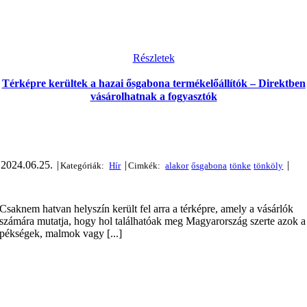
Részletek
Térképre kerültek a hazai ősgabona termékelőállítók – Direktben
vásárolhatnak a fogyasztók
2024.06.25.
|
|
|
Csaknem hatvan helyszín került fel arra a térképre, amely a vásárlók
számára mutatja, hogy hol találhatóak meg Magyarország szerte azok a
pékségek, malmok vagy [...]