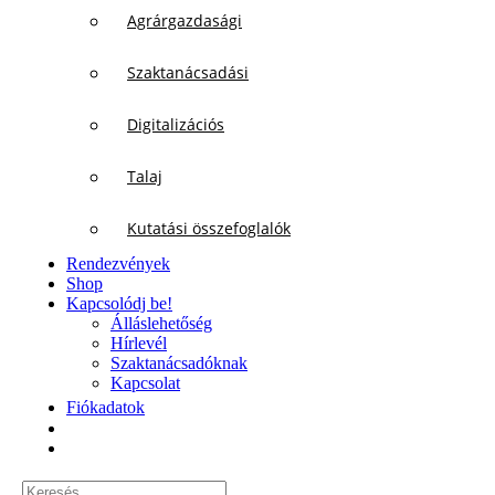
Agrárgazdasági
Szaktanácsadási
Digitalizációs
Talaj
Kutatási összefoglalók
Rendezvények
Shop
Kapcsolódj be!
Álláslehetőség
Hírlevél
Szaktanácsadóknak
Kapcsolat
Fiókadatok
Keresés...