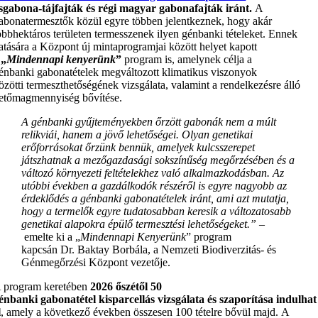
sgabona-tájfajták és régi magyar gabonafajták iránt.
A
abonatermesztők közül egyre többen jelentkeznek, hogy akár
öbbhektáros területen termesszenek ilyen génbanki tételeket. Ennek
atására a Központ új mintaprogramjai között helyet kapott
a
„
Mindennapi kenyerünk
”
program is, amelynek célja a
énbanki gabonatételek megváltozott klimatikus viszonyok
özötti termeszthetőségének vizsgálata, valamint a rendelkezésre álló
etőmagmennyiség bővítése.
A génbanki gyűjteményekben őrzött gabonák nem a múlt
relikviái, hanem a jövő lehetőségei. Olyan genetikai
erőforrásokat őrzünk bennük, amelyek kulcsszerepet
játszhatnak a mezőgazdasági sokszínűség megőrzésében és a
változó környezeti feltételekhez való alkalmazkodásban. Az
utóbbi években a gazdálkodók részéről is egyre nagyobb az
érdeklődés a génbanki gabonatételek iránt, ami azt mutatja,
hogy a termelők egyre tudatosabban keresik a változatosabb
genetikai alapokra épülő termesztési lehetőségeket.”
–
emelte ki a „
Mindennapi Kenyerünk
” program
kapcsán Dr. Baktay Borbála, a Nemzeti Biodiverzitás- és
Génmegőrzési Központ vezetője.
 program keretében
2026 őszétől 50
énbanki gabonatétel kisparcellás vizsgálata és szaporítása indulhat
l
, amely a következő években összesen 100 tételre bővül majd. A