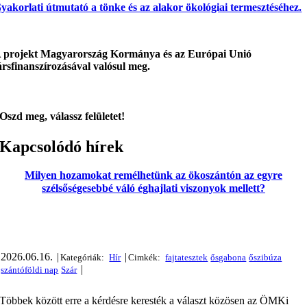
yakorlati útmutató a tönke és az alakor ökológiai termesztéséhez.
 projekt Magyarország Kormánya és az Európai Unió
ársfinanszírozásával valósul meg.
Oszd meg, válassz felületet!
Kapcsolódó hírek
Milyen hozamokat remélhetünk az ökoszántón az egyre
szélsőségesebbé váló éghajlati viszonyok mellett?
2026.06.16.
|
|
|
Többek között erre a kérdésre keresték a választ közösen az ÖMKi