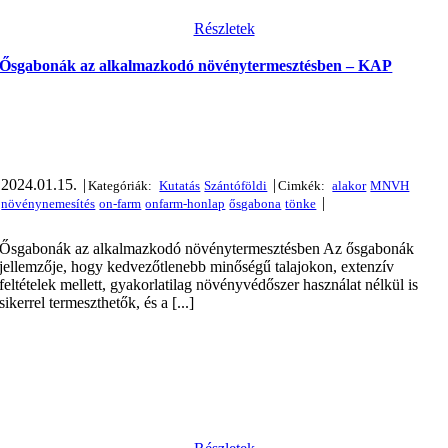
Részletek
Ősgabonák az alkalmazkodó növénytermesztésben – KAP
2024.01.15.
|
|
|
Ősgabonák az alkalmazkodó növénytermesztésben Az ősgabonák
jellemzője, hogy kedvezőtlenebb minőségű talajokon, extenzív
feltételek mellett, gyakorlatilag növényvédőszer használat nélkül is
sikerrel termeszthetők, és a [...]