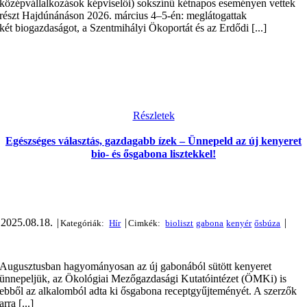
középvállalkozások képviselői) sokszínű kétnapos eseményen vettek
részt Hajdúnánáson 2026. március 4–5-én: meglátogattak
két biogazdaságot, a Szentmihályi Ökoportát és az Erdődi [...]
Részletek
Egészséges választás, gazdagabb ízek – Ünnepeld az új kenyeret
bio- és ősgabona lisztekkel!
2025.08.18.
|
|
|
Augusztusban hagyományosan az új gabonából sütött kenyeret
ünnepeljük, az Ökológiai Mezőgazdasági Kutatóintézet (ÖMKi) is
ebből az alkalomból adta ki ősgabona receptgyűjteményét. A szerzők
arra [...]