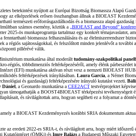
szletes betekintést nyújtott az Európai Bizottság Biomassza Alapú Gaz
te, hogy az elképzelések erősen összhangban állnak a BIOEAST Kezdemén
artható természeti erőforrásgazdálkodás és a biomassza alapú gazdaság 
elmúltban számos esemény, köztük a
„BIOEAST and Beyond” konfere
klaszter 2025-ös munkaprogramja tartalmaz egy konkrét témajavaslatot, 
a fenntartható biomassza felhasználására és az élelmiszerrendszer bizt
 a régiós sajátosságokkal, és felszólított minden jelenlévőt a további a
özponti pillérévé válik.
inisztérium munkatársa által moderált
tudomány-szakpolitikai panel
giós, többdimenziós feltérképezéséről, amely élénk párbeszédet indít
i Intézet (EFI) munkatársa aktívan részt vesz a nemzeti BIOEAST HUB
ttműködés feltérképezések irányításában.
Laura García
, a Német Biom
chnológiai és gazdasági) feltérképezésére irányuló kutatást vezeti.
Báli
 Dániel
, a Geonardo munkatársa a
CEE2ACT
testvérprojektet képvise
gyan támogathatják a BOOST4BIOEAST térképezési tevékenységeit és a
apításait, és rávilágítottak arra, hogyan segítheti ez a folyamat a dön
e, amely a BIOEAST Kezdeményezés korábbi SRIA dokumentum aktualizá
zte az eredeti 2022-es SRIA-t, és rávilágított arra, hogy miért időszer
i Kutatóintézet (ÖMKi) és
Imre Balázs
a Budapesti Műszaki Egyetem