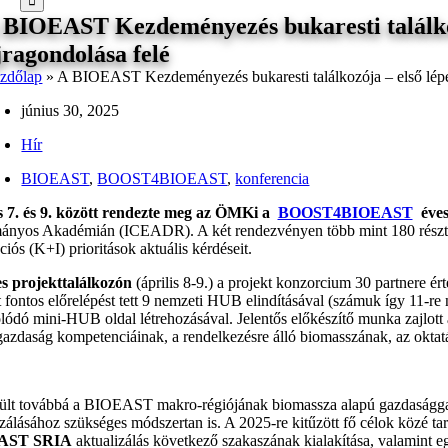
 BIOEAST Kezdeményezés bukaresti találkozój
jragondolása felé
zdőlap
»
A BIOEAST Kezdeményezés bukaresti találkozója – első lépések
június 30, 2025
Hír
BIOEAST
,
BOOST4BIOEAST
,
konferencia
s 7. és 9. között rendezte meg az ÖMKi a
BOOST4BIOEAST
éves 
nyos Akadémián (ICEADR). A két rendezvényen több mint 180 résztv
iós (K+I) prioritások aktuális kérdéseit.
es projekttalálkozón
(április 8-9.) a projekt konzorcium 30 partnere é
t fontos előrelépést tett 9 nemzeti HUB elindításával (számuk így 11
lódó mini-HUB oldal létrehozásával. Jelentős előkészítő munka zajlott
gazdaság kompetenciáinak, a rendelkezésre álló biomasszának, az oktatás
ült továbbá a BIOEAST makro-régiójának biomassza alapú gazdasággal
izálásához szükséges módszertan is. A 2025-re kitűzött fő célok közé 
AST SRIA
aktualizálás következő szakaszának kialakítása, valamint 