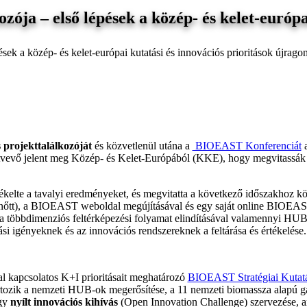
a – első lépések a közép- és kelet-európai
 a közép- és kelet-európai kutatási és innovációs prioritások újragon
projekttalálkozóját
és közvetlenül utána a
BIOEAST Konferenciát
a
evő jelent meg Közép- és Kelet-Európából (KKE), hogy megvitassák
rtékelte a tavalyi eredményeket, és megvitatta a következő időszakhoz k
-re nőtt), a BIOEAST weboldal megújításával és egy saját online BIOE
 a többdimenziós feltérképezési folyamat elindításával valamennyi HU
i igényeknek és az innovációs rendszereknek a feltárása és értékelése.
 kapcsolatos K+I prioritásait meghatározó
BIOEAST Stratégiai Kutatá
tartozik a nemzeti HUB-ok megerősítése, a 11 nemzeti biomassza alapú 
egy
nyílt innovációs kihívás
(Open Innovation Challenge) szervezése, a