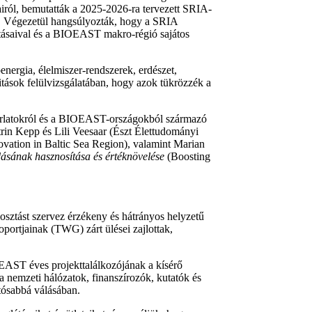
ról, bemutatták a 2025-2026-ra tervezett SRIA-
ra. Végezetül hangsúlyozták, hogy a SRIA
ritásaival és a BIOEAST makro-régió sajátos
energia, élelmiszer-rendszerek, erdészet,
itások felülvizsgálatában, hogy azok tükrözzék a
orlatokról és a BIOEAST-országokból származó
trin Kepp és Lili Veesaar (Észt Élettudományi
vation in Baltic Sea Region), valamint Marian
ásának hasznosítása és értéknövelése
(Boosting
losztást szervez érzékeny és hátrányos helyzetű
ortjainak (TWG) zárt ülései zajlottak,
ST éves projekttalálkozójának a kísérő
a nemzeti hálózatok, finanszírozók, kutatók és
tósabbá válásában.