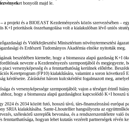
dezvények
et bonyolít majd le.
 –
a projekt és a BIOEAST Kezdeményezés közös szervezésében – egy
s K+I prioritások összehangolása volt a kialakulóban lévő uniós straté
zőgazdasági és Vidékfejlesztési Minisztérium növénytermesztési ágazaté
őgazdasági és Erdészeti Tudományos Akadémia elnöke nyitották meg.
ágának beszédében kiemelte, hogy a biomassza alapú gazdaság K+I ökos
orsfordítónak nevezte a Kezdeményezés szempontjából és megjegyezte, 
 a piaci versenyképesség és a fenntarthatóság kerülnek előtérbe. Beszé
vációs Keretprogram (FP10) kialakítására, valamint a soron következő
ság kérdéseire. Zárásként három kulcskérdést fogalmazott meg, amelyek 
sága és versenyképessége szempontjából; vajon a térséget érintő hiány
dés ahhoz, hogy a biomassza alapú gazdasághoz kapcsolódó K+I hosszú táv
y 2024 és 2034 között futó, hosszú távú, társ-finanszírozású európai pa
ékony SRIA kialakításába. Sante-Lhoutellier hangsúlyozta az együttműkö
ezés, széleskörű szereplők bevonása, és a rendszerszemléletre való öss
és fenntarthatósága, hogyan lehet kutatás vezérelt partnerségek révén ke