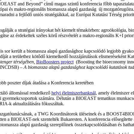
BIOEAST and Beyond” című magas szintű konferencia főbb tapasztalatai
z európai és makro-regionális biomassza alapú gazdaság új mozgatórugói
maradni a fejlődő uniós stratégiákkal, az Európai Kutatási Térség prio
zsgálják a stratégiai irányokat hét kiemelt témakörben: agroökológia, bio
ítse az érdekeltek széles körű részvételét a makro-regionális K+I prior
is sor került a biomassza alapú gazdasághoz kapcsolódó legjobb gyak
díját a területhez kötődő kiemelkedő hozzájárulások elismeréseként Ka
-tenger térségében,
BioBoosters project
(Boosting the bioeconomy inno
t, INCDSB) –
A biomassza alapú gazdasághoz kapcsolódó kutatások tud
ztáló állomással rendelkező
helyi élelmiszerbanknál
, amely élelmiszer e
resti gyermekcsoportok számára. Délután a BIOEAST tematikus munkacsop
A-k aktualizálására fókuszáltak.
gazgatótanácsának, a TWG Koordinátorok üléseinek és a BOOST4BIOEA
zetten a BIOEAST-nek szentelték Bukaresten. A konferencia elősegítette 
-i biomassza alapú gazdaság szereplőinek összekapcsolódásában és hatha