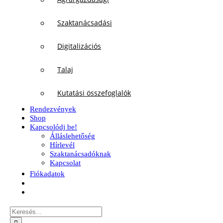
Szaktanácsadási
Digitalizációs
Talaj
Kutatási összefoglalók
Rendezvények
Shop
Kapcsolódj be!
Álláslehetőség
Hírlevél
Szaktanácsadóknak
Kapcsolat
Fiókadatok
Keresés...