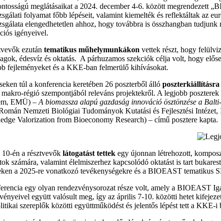
ontosságú meglátásaikat a 2024. december 4-6. között megrendezett „
izsgálati folyamat főbb lépéseit, valamint kiemelték és reflektáltak a
izsgálata elengedhetetlen ahhoz, hogy továbbra is összhangban tudjunk 
ciós igényeivel.
tvevők ezután
tematikus műhelymunkákon
vettek részt, hogy felülvi
agok, édesvíz és oktatás. A párhuzamos szekciók célja volt, hogy előseg
bb fejleményeket és a KKE-ban felmerülő kihívásokat.
seken túl a konferencia keretében 26 poszterből álló
poszterkiállításra
 makro-régió szempontjából releváns projektekről. A legjobb poszterek 
em, EMÜ) –
A biomassza alapú gazdaság innováció ösztönzése a Balti
Román Nemzeti Biológiai Tudományok Kutatási és Fejlesztési Intéze
dge Valorization from Bioeconomy Research) – című posztere kapta.
s 10-én a résztvevők
látogatást tettek
egy újonnan létrehozott, kompos
tok számára, valamint élelmiszerhez kapcsolódó oktatást is tart buka
ken a 2025-re vonatkozó tevékenységekre és a BIOEAST tematikus SRI
erencia egy olyan rendezvénysorozat része volt, amely a BIOEAST I
vényeivel együtt valósult meg, így az április 7-10. közötti hetet kifeje
litikai szereplők közötti együttműködést és jelentős lépést tett a KKE