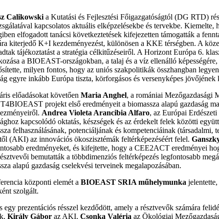
z Calikowski
a Kutatási és Fejlesztési Főigazgatóságtól (DG RTD) ré
izsgálatával kapcsolatos aktuális elképzelésekbe és tervekbe. Kiemel
iben elfogadott tanácsi következtetések kifejezetten támogatták a fennt
ra kiterjedő K+I kezdeményezést, különösen a KKE térségben. A köz
 adtak tájékoztatást a stratégia célkitűzéseiről. A Horizont Európa 6. 
kozása a BIOEAST-országokban, a talaj és a víz ellenálló képességére, 
sítette, milyen fontos, hogy az uniós szakpolitikák összhangban legyenek
ág egyre inkább Európa tiszta, körforgásos és versenyképes jövőjének k
áris előadásokat követően
Maria Anghel
, a romániai Mezőgazdasági M
BIOEAST projekt első eredményeit a biomassza alapú gazdaság makro-ré
ezményeiről.
Andrea
Violeta Arancibia Alfaro
, az Európai Erdészet
ághoz kapcsolódó oktatás, készségek és az érdekelt felek közötti együ
sza felhasználásának, potenciáljának és kompetenciáinak (társadalmi, te
ttől (AKI) az innovációs ökoszisztémák feltérképezéséért felel.
Ganszky
ontosabb eredményeket, és kifejtette, hogy a CEE2ACT eredményei ho
résztvevői bemutatták a többdimenziós feltérképezés legfontosabb megáll
sza alapú gazdaság cselekvési terveinek megalapozásában.
erencia központi elemét a
BIOEAST SRIA műhelymunka
jelentett
ént szolgált.
s egy prezentációs résszel kezdődött, amely a résztvevők számára felidé
k,
Király Gábor
az AKI,
Csonka Valéria
az Ökológiai Mezőgazdaság