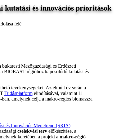
 kutatási és innovációs prioritások
dolása felé
 bukaresti Mezőgazdasági és Erdészeti
 a BIOEAST régióhoz kapcsolódó kutatási és
öthető tevékenységeket. Az elmúlt év során a
AST
Tudásplatform
elindításával, valamint 11
B-ban, amelynek célja a makro-régiós biomassza
si és Innovációs Menetrend (SRIA)
gazdasági
cselekvési terv
előkészítése, a
melynek keretében a projekt a
makro-régió