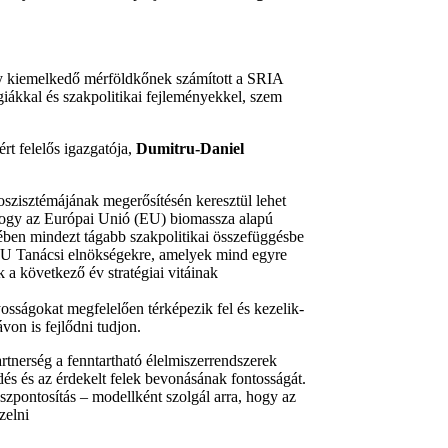
 kiemelkedő mérföldkőnek számított a SRIA
giákkal és szakpolitikai fejleményekkel, szem
rt felelős igazgatója,
Dumitru-Daniel
zisztémájának megerősítésén keresztül lehet
hogy az Európai Unió (EU) biomassza alapú
dében mindezt tágabb szakpolitikai összefüggésbe
 EU Tanácsi elnökségekre, amelyek mind egyre
a következő év stratégiai vitáinak
osságokat megfelelően térképezik fel és kezelik-
on is fejlődni tudjon.
rtnerség a fenntartható élelmiszerrendszerek
dés és az érdekelt felek bevonásának fontosságát.
zpontosítás – modellként szolgál arra, hogy az
zelni