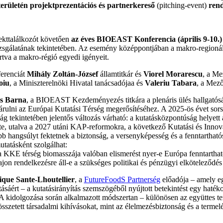
területén projektprezentációs és partnerkereső
(pitching-event)
ren
ekttalálkozót követően
az éves BIOEAST Konferencia (április 9-10.)
izsgálatának tekintetében. Az esemény középpontjában a makro-regionáli
artva a makro-régió egyedi igényeit.
erenciát
Mihály
Zoltán-József
államtitkár és
Viorel Morarescu
, a Me
oiu
, a Miniszterelnöki Hivatal tanácsadójaa és
Valeriu Tabara
, a Mez
s Barna
, a BIOEAST Kezdeményezés titkára a plenáris ülés hallgatós
árulni az Európai Kutatási Térség megerősítéséhez. A 2025-ös évet s
ág tekintetében jelentős változás várható: a kutatásközpontúság helyett
te, utalva a 2027 utáni KAP-reformokra, a következő Kutatási és Inno
b hangsúlyt fektetnek a biztonság, a versenyképesség és a fenntartható
utatásként szolgálhat:
a KKE térség biomasszája valóban elismerést nyer-e Európa fenntartható
vajon rendelkezésre áll-e a szükséges politikai és pénzügyi elkötelező
que Sante-Lhoutellier
, a
FutureFoodS Partnerség
előadója – amely eg
ításáért – a kutatásirányítás szemszögéből nyújtott betekintést egy hat
 kidolgozása során alkalmazott módszertan – különösen az együttes terv
összetett társadalmi kihívásokat, mint az élelmezésbiztonság és a termel