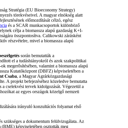
daság Stratégia (EU Bioeconomy Strategy)
yezés törekvéseivel. A magyar elnökség alatt
fejlesztésének előmozdítását célzó, egész
ncia
és a SCAR munkacsoportok különböző
amelynek célja a biomassza alapú gazdaság K+I-
onságára összpontosítva. Calikowski zárásként
ktív részvételre, mivel a biomassza alapú
beszélgetés
során bemutatták a
ott el a tudáshiányokról és azok szakpolitikai
-ok megerősítésében, valamint a biomassza alapú
assza Kutatóközpont (DBFZ) képviseletében a
nt Csaba
, a Magyar Agrárközgazdasági
lte. A projekt befejezéséhez közeledve bemutatta
 cselekvési tervek kidolgozását. Végezetül a
téshozókat az egyes országok közelgő nemzeti
lására irányuló konzultációs folyamat első
ű és szükséges a dokumentum felülvizsgálata. Az
 (BME) képviseletében osztották meg