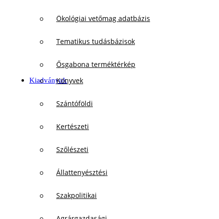
Ökológiai vetőmag adatbázis
Tematikus tudásbázisok
Ősgabona terméktérkép
Könyvek
Kiadványok
Szántóföldi
Kertészeti
Szőlészeti
Állattenyésztési
Szakpolitikai
Agrárgazdasági