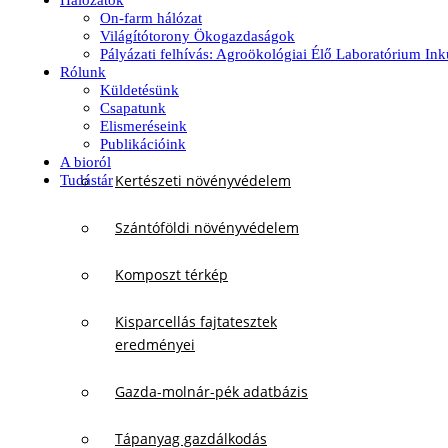
Hálózatok
On-farm hálózat
Világítótorony Ökogazdaságok
Pályázati felhívás: Agroökológiai Élő Laboratórium In
Rólunk
Küldetésünk
Csapatunk
Elismeréseink
Publikációink
A bioról
Kertészeti növényvédelem
Tudástár
Szántóföldi növényvédelem
Komposzt térkép
Kisparcellás fajtatesztek
eredményei
Gazda-molnár-pék adatbázis
Tápanyag gazdálkodás