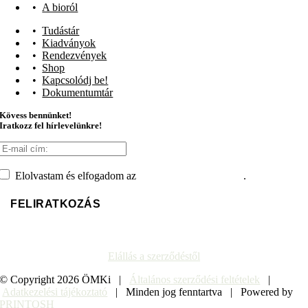
A bioról
Tudástár
Kiadványok
Rendezvények
Shop
Kapcsolódj be!
Dokumentumtár
Kövess bennünket!
Iratkozz fel hírlevelünkre!
Elolvastam és elfogadom az
adatvédelmi tájékoztatót
.
Elállás a szerződéstől
© Copyright
2026 ÖMKi |
Általános szerződési feltételek
|
Adatkezelési tájékoztató
| Minden jog fenntartva | Powered by
PRINTOSH