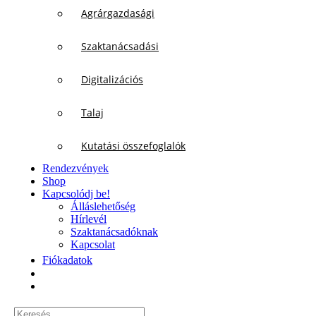
Agrárgazdasági
Szaktanácsadási
Digitalizációs
Talaj
Kutatási összefoglalók
Rendezvények
Shop
Kapcsolódj be!
Álláslehetőség
Hírlevél
Szaktanácsadóknak
Kapcsolat
Fiókadatok
Keresés...