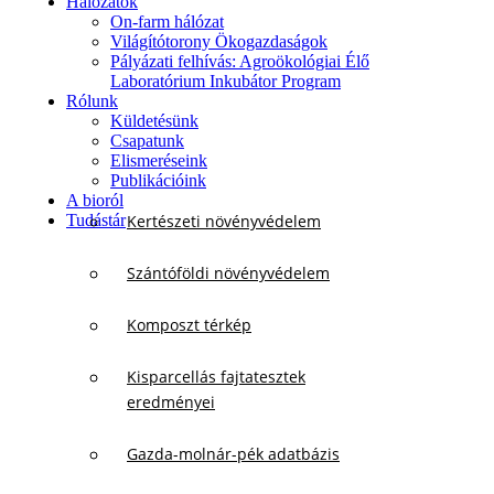
Hálózatok
On-farm hálózat
Világítótorony Ökogazdaságok
Pályázati felhívás: Agroökológiai Élő
Laboratórium Inkubátor Program
Rólunk
Küldetésünk
Csapatunk
Elismeréseink
Publikációink
A bioról
Tudástár
Kertészeti növényvédelem
Szántóföldi növényvédelem
Komposzt térkép
Kisparcellás fajtatesztek
eredményei
Gazda-molnár-pék adatbázis