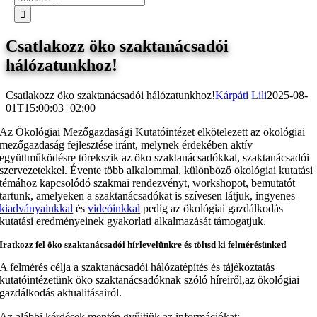
Csatlakozz öko szaktanácsadói
hálózatunkhoz!
Csatlakozz öko szaktanácsadói hálózatunkhoz!
Kárpáti Lili
2025-08-
01T15:00:03+02:00
Az Ökológiai Mezőgazdasági Kutatóintézet elkötelezett az ökológiai
mezőgazdaság fejlesztése iránt, melynek érdekében aktív
együttműködésre törekszik az öko szaktanácsadókkal, szaktanácsadói
szervezetekkel. Évente több alkalommal, különböző ökológiai kutatási
témához kapcsolódó szakmai rendezvényt, workshopot, bemutatót
tartunk, amelyeken a szaktanácsadókat is szívesen látjuk, ingyenes
kiadványainkkal
és
videóinkkal
pedig az ökológiai gazdálkodás
kutatási eredményeinek gyakorlati alkalmazását támogatjuk.
Iratkozz fel öko szaktanácsadói hírlevelünkre és töltsd ki felmérésünket!
A felmérés célja a szaktanácsadói hálózatépítés és tájékoztatás
kutatóintézetünk öko
szaktanácsadóknak szóló híreiről,az ökológiai
gazdálkodás aktualitásairól.
Az alábbi kérdések mentén gyűjtjük az információkat: