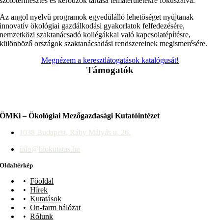
szőlőtermesztés és kérődzők tartása tématerületekre fókuszálva.
Az angol nyelvű programok egyedülálló lehetőséget nyújtanak
innovatív ökológiai gazdálkodási gyakorlatok felfedezésére,
nemzetközi szaktanácsadó kollégákkal való kapcsolatépítésre,
különböző országok szaktanácsadási rendszereinek megismerésére.
Megnézem a keresztlátogatások katalógusát!
Támogatók
ÖMKi – Ökológiai Mezőgazdasági Kutatóintézet
1038 Budapest, Ráby Mátyás u. 26.
info@biokutatas.hu
Oldaltérkép
Főoldal
Hírek
Kutatások
On-farm hálózat
Rólunk