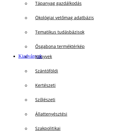
Tápanyag gazdálkodás
Ökológiai vetőmag adatbázis
Tematikus tudásbázisok
Ősgabona terméktérkép
Kiadványok
Könyvek
Szántóföldi
Kertészeti
Szőlészeti
Állattenyésztési
Szakpolitikai