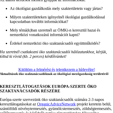
Az ökológiai gazdálkodás mely szakterületein vagy jártas?
Milyen szakterületeken igényelnél ökológiai gazdálkodással
kapcsolatban további információkat?
Mely témá(k)ban szeretnél az ÖMKi-n keresztül hazai és
nemzetközi vonatkozású információt kapni?
Érdekel nemzetközi öko szaktanácsadói együttműködés?
Ha szeretn
él
csatlakozni öko szaktanácsadói hálózatunkhoz
, kérjük,
tölt
sd
ki rövid
(kb. 2 perces)
kérdőívünket!
Kitöltöm a felmérést és jelentkezem a hírlevélre!
Aktualitások öko szaktanácsadóknak az ökológiai mezőgazdaság területéről
KERESZTLÁTOGATÁSOK EURÓPA-SZERTE ÖKO
SZAKTANÁCSADÓK RÉSZÉRE
Európa-szerte szervezünk öko szaktanácsadók számára 2-3 napos
keresztlátogatásokat az
OrganicAdviceNetwork
projekt keretein belül,
szántóföldi növénytermesztés, gyümölcstermesztés, zöldségtermesztés,