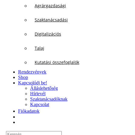
Agrárgazdasági
Szaktanácsadási
Digitalizációs
Talaj
Kutatási összefoglalók
Rendezvények
Shop
Kapcsolódj be!
Álláslehetőség
Hírlevél
Szaktanácsadóknak
Kapcsolat
Fiókadatok
Keresés...