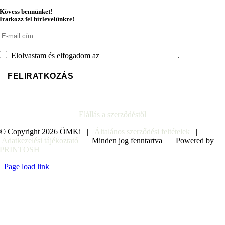
Kövess bennünket!
Iratkozz fel hírlevelünkre!
Elolvastam és elfogadom az
adatvédelmi tájékoztatót
.
Elállás a szerződéstől
© Copyright
2026 ÖMKi |
Általános szerződési feltételek
|
Adatkezelési tájékoztató
| Minden jog fenntartva | Powered by
PRINTOSH
Page load link
Go
to
Top