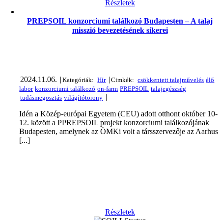
Részletek
PREPSOIL konzorciumi találkozó Budapesten – A talaj
misszió bevezetésének sikerei
2024.11.06.
|
|
|
Idén a Közép-európai Egyetem (CEU) adott otthont október 10-
12. között a PPREPSOIL projekt konzorciumi találkozójának
Budapesten, amelynek az ÖMKi volt a társszervezője az Aarhus
[...]
Részletek