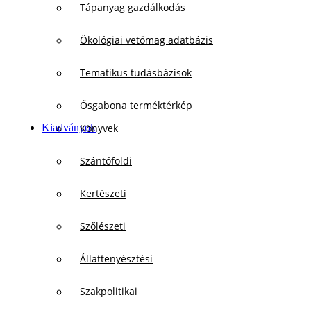
Tápanyag gazdálkodás
Ökológiai vetőmag adatbázis
Tematikus tudásbázisok
Ősgabona terméktérkép
Kiadványok
Könyvek
Szántóföldi
Kertészeti
Szőlészeti
Állattenyésztési
Szakpolitikai