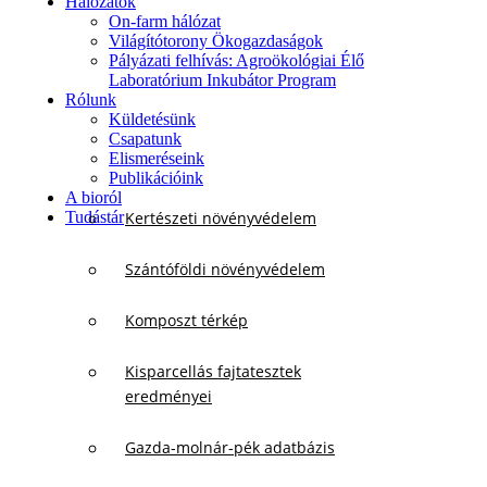
Hálózatok
On-farm hálózat
Világítótorony Ökogazdaságok
Pályázati felhívás: Agroökológiai Élő
Laboratórium Inkubátor Program
Rólunk
Küldetésünk
Csapatunk
Elismeréseink
Publikációink
A bioról
Tudástár
Kertészeti növényvédelem
Szántóföldi növényvédelem
Komposzt térkép
Kisparcellás fajtatesztek
eredményei
Gazda-molnár-pék adatbázis