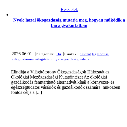
Részletek
Nyolc hazai ökogazdaság mutatja meg, hogyan működik a
bio a gyakorlatban
2026.06.01.
|
|
|
Elindítja a Világítótorony Ökogazdaságok Hálózatát az
Ökológiai Mezőgazdasági Kutatóintézet Az ökológiai
gazdálkodás fenntartható alternatívát kínál a környezet- és
egészségtudatos vásárlók és gazdálkodók számára, miközben
fontos célja a [...]