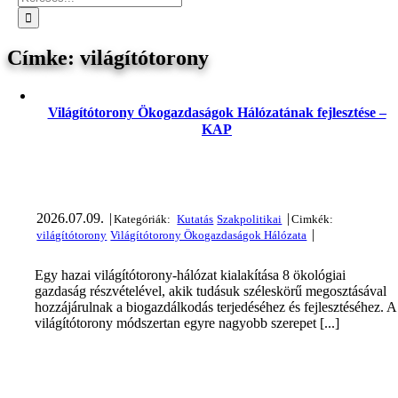
világítótorony
Világítótorony Ökogazdaságok Hálózatának fejlesztése –
KAP
2026.07.09.
|
|
|
Egy hazai világítótorony-hálózat kialakítása 8 ökológiai
gazdaság részvételével, akik tudásuk széleskörű megosztásával
hozzájárulnak a biogazdálkodás terjedéséhez és fejlesztéséhez. A
világítótorony módszertan egyre nagyobb szerepet [...]