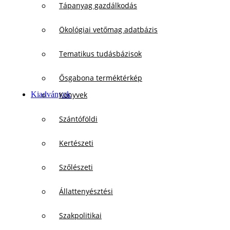
Tápanyag gazdálkodás
Ökológiai vetőmag adatbázis
Tematikus tudásbázisok
Ősgabona terméktérkép
Kiadványok
Könyvek
Szántóföldi
Kertészeti
Szőlészeti
Állattenyésztési
Szakpolitikai