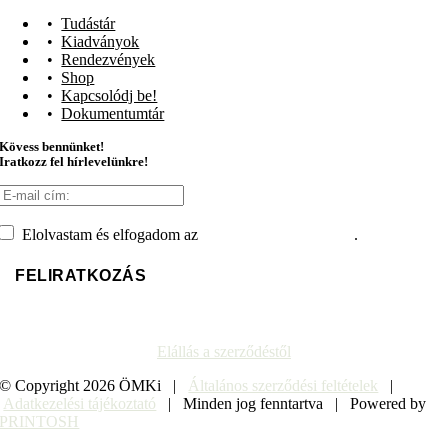
Tudástár
Kiadványok
Rendezvények
Shop
Kapcsolódj be!
Dokumentumtár
Kövess bennünket!
Iratkozz fel hírlevelünkre!
Elolvastam és elfogadom az
adatvédelmi tájékoztatót
.
Elállás a szerződéstől
© Copyright
2026 ÖMKi |
Általános szerződési feltételek
|
Adatkezelési tájékoztató
| Minden jog fenntartva | Powered by
PRINTOSH