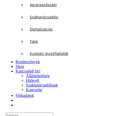
Agrárgazdasági
Szaktanácsadási
Digitalizációs
Talaj
Kutatási összefoglalók
Rendezvények
Shop
Kapcsolódj be!
Álláslehetőség
Hírlevél
Szaktanácsadóknak
Kapcsolat
Fiókadatok
Keresés...