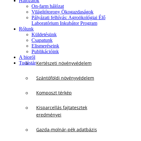
Hálózatok
On-farm hálózat
Világítótorony Ökogazdaságok
Pályázati felhívás: Agroökológiai Élő
Laboratórium Inkubátor Program
Rólunk
Küldetésünk
Csapatunk
Elismeréseink
Publikációink
A bioról
Tudástár
Kertészeti növényvédelem
Szántóföldi növényvédelem
Komposzt térkép
Kisparcellás fajtatesztek
eredményei
Gazda-molnár-pék adatbázis