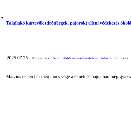
Talajlakó kártevők (drótférgek, pajorok) elleni védekezés öko
2025.07.25.
|
|
Március elején bár még nincs vége a télnek és hajnalban még gyakra