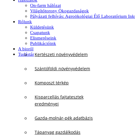
Hálózatok
On-farm hálózat
Világítótorony Ökogazdaságok
Pályázati felhívás: Agroökológiai Élő Laboratórium In
Rólunk
Küldetésünk
Csapatunk
Elismeréseink
Publikációink
A bioról
Kertészeti növényvédelem
Tudástár
Szántóföldi növényvédelem
Komposzt térkép
Kisparcellás fajtatesztek
eredményei
Gazda-molnár-pék adatbázis
Tápanyag gazdálkodás