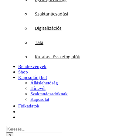
Szaktanácsadási
Digitalizációs
Talaj
Kutatási összefoglalók
Rendezvények
Shop
Kapcsolódj be!
Álláslehetőség
Hírlevél
Szaktanácsadóknak
Kapcsolat
Fiókadatok
Keresés...