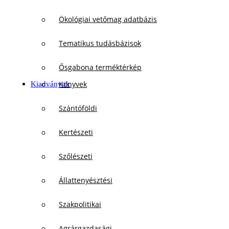
Ökológiai vetőmag adatbázis
Tematikus tudásbázisok
Ősgabona terméktérkép
Könyvek
Kiadványok
Szántóföldi
Kertészeti
Szőlészeti
Állattenyésztési
Szakpolitikai
Agrárgazdasági