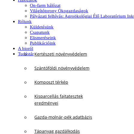
Hálózatok
On-farm hálózat
Világítótorony Ökogazdaságok
Pályázati felhívás: Agroökológiai Élő Laboratórium In
Rólunk
Küldetésünk
Csapatunk
Elismeréseink
Publikációink
A bioról
Kertészeti növényvédelem
Tudástár
Szántóföldi növényvédelem
Komposzt térkép
Kisparcellás fajtatesztek
eredményei
Gazda-molnár-pék adatbázis
Tápanyag gazdálkodás