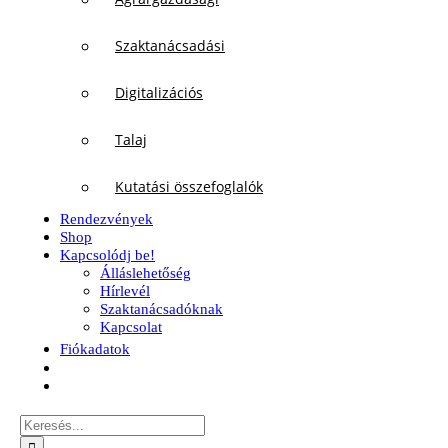
Szaktanácsadási
Digitalizációs
Talaj
Kutatási összefoglalók
Rendezvények
Shop
Kapcsolódj be!
Álláslehetőség
Hírlevél
Szaktanácsadóknak
Kapcsolat
Fiókadatok
Keresés...