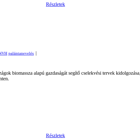
Részletek
|
zágok biomassza alapú gazdaságát segítő cselekvési tervek kidolgozása,
nten.
Részletek