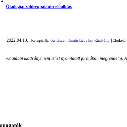
Ökológiai zöldségpalánta-előállítás
2022.04.13.
|
|
Az alábbi kiadványt nem lehet nyomtatott formában megrendelni. Az o
ámogatók