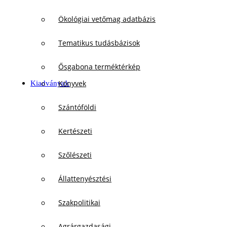
Ökológiai vetőmag adatbázis
Tematikus tudásbázisok
Ősgabona terméktérkép
Könyvek
Kiadványok
Szántóföldi
Kertészeti
Szőlészeti
Állattenyésztési
Szakpolitikai
Agrárgazdasági