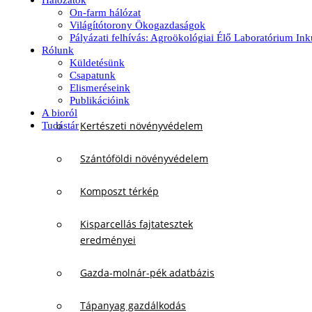
Hálózatok
On-farm hálózat
Világítótorony Ökogazdaságok
Pályázati felhívás: Agroökológiai Élő Laboratórium In
Rólunk
Küldetésünk
Csapatunk
Elismeréseink
Publikációink
A bioról
Kertészeti növényvédelem
Tudástár
Szántóföldi növényvédelem
Komposzt térkép
Kisparcellás fajtatesztek
eredményei
Gazda-molnár-pék adatbázis
Tápanyag gazdálkodás