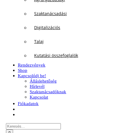
Szaktanácsadási
Digitalizációs
Talaj
Kutatási összefoglalók
Rendezvények
Shop
Kapcsolódj be!
Álláslehetőség
Hírlevél
Szaktanácsadóknak
Kapcsolat
Fiókadatok
Keresés...