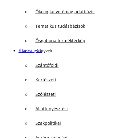
Ökológiai vetőmag adatbázis
Tematikus tudásbázisok
Ősgabona terméktérkép
Könyvek
Kiadványok
Szántóföldi
Kertészeti
Szőlészeti
Állattenyésztési
Szakpolitikai
Agrárgazdasági