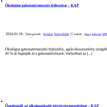
Ökológiai gabonatermesztés fejlesztése – KAP
2024.01.16.
|
|
Ökológiai gabonatermesztés fejlesztése, agrár-ökoszisztéma szolgál
40 %-át foglalják el a gabonanövények, elsősorban az [...]
Ősgabonák az alkalmazkodó növénytermesztésben – KAP