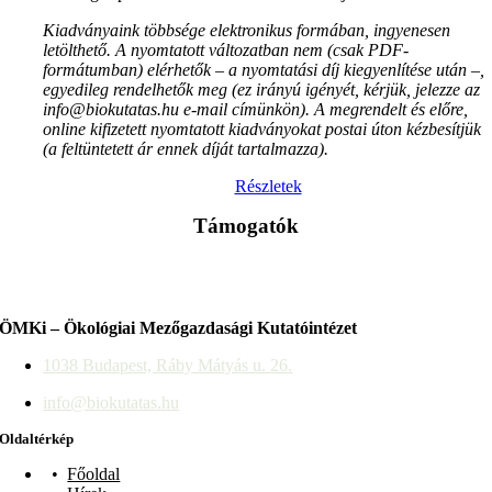
Kiadványaink többsége elektronikus formában, ingyenesen
letölthető. A nyomtatott változatban nem (csak PDF-
formátumban) elérhetők – a nyomtatási díj kiegyenlítése után –,
egyedileg rendelhetők meg (ez irányú igényét, kérjük, jelezze az
info@biokutatas.hu e-mail címünkön). A megrendelt és előre,
online kifizetett nyomtatott kiadványokat postai úton kézbesítjük
(a feltüntetett ár ennek díját tartalmazza).
Részletek
Támogatók
ÖMKi – Ökológiai Mezőgazdasági Kutatóintézet
1038 Budapest, Ráby Mátyás u. 26.
info@biokutatas.hu
Oldaltérkép
Főoldal