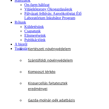
Hálózatok
On-farm hálózat
Világítótorony Ökogazdaságok
Pályázati felhívás: Agroökológiai Élő
Laboratórium Inkubátor Program
Rólunk
Küldetésünk
Csapatunk
Elismeréseink
Publikációink
A bioról
Tudástár
Kertészeti növényvédelem
Szántóföldi növényvédelem
Komposzt térkép
Kisparcellás fajtatesztek
eredményei
Gazda-molnár-pék adatbázis