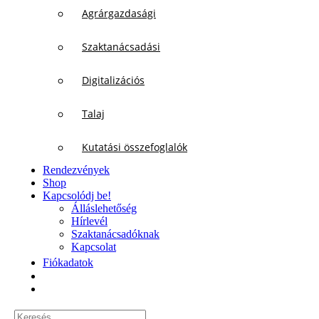
Agrárgazdasági
Szaktanácsadási
Digitalizációs
Talaj
Kutatási összefoglalók
Rendezvények
Shop
Kapcsolódj be!
Álláslehetőség
Hírlevél
Szaktanácsadóknak
Kapcsolat
Fiókadatok
Keresés...