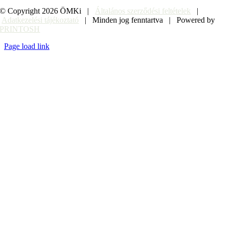
© Copyright
2026 ÖMKi |
Általános szerződési feltételek
|
Adatkezelési tájékoztató
| Minden jog fenntartva | Powered by
PRINTOSH
Page load link
Go
to
Top