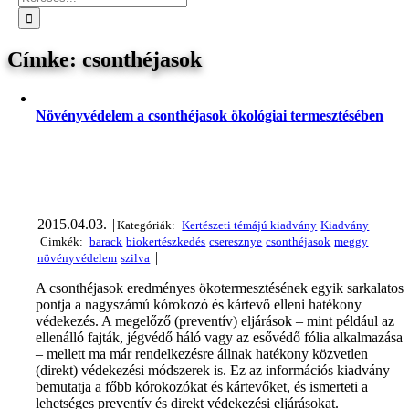
csonthéjasok
Növényvédelem a csonthéjasok ökológiai termesztésében
2015.04.03.
|
|
|
A csonthéjasok eredményes ökotermesztésének egyik sarkalatos
pontja a nagyszámú kórokozó és kártevő elleni hatékony
védekezés. A megelőző (preventív) eljárások – mint például az
ellenálló fajták, jégvédő háló vagy az esővédő fólia alkalmazása
– mellett ma már rendelkezésre állnak hatékony közvetlen
(direkt) védekezési módszerek is. Ez az információs kiadvány
bemutatja a főbb kórokozókat és kártevőket, és ismerteti a
lehetséges preventív és direkt védekezési eljárásokat.