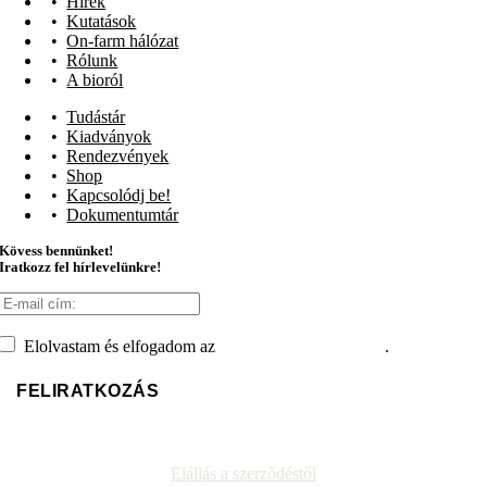
Hírek
Kutatások
On-farm hálózat
Rólunk
A bioról
Tudástár
Kiadványok
Rendezvények
Shop
Kapcsolódj be!
Dokumentumtár
Kövess bennünket!
Iratkozz fel hírlevelünkre!
Elolvastam és elfogadom az
adatvédelmi tájékoztatót
.
Elállás a szerződéstől