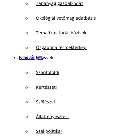
Tápanyag gazdálkodás
Ökológiai vetőmag adatbázis
Tematikus tudásbázisok
Ősgabona terméktérkép
Kiadványok
Könyvek
Szántóföldi
Kertészeti
Szőlészeti
Állattenyésztési
Szakpolitikai