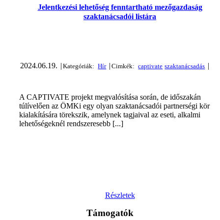
Jelentkezési lehetőség fenntartható mezőgazdaság
szaktanácsadói listára
2024.06.19.
|
|
|
A CAPTIVATE projekt megvalósítása során, de időszakán
túlívelően az ÖMKi egy olyan szaktanácsadói partnerségi kör
kialakítására törekszik, amelynek tagjaival az eseti, alkalmi
lehetőségeknél rendszeresebb [...]
Részletek
Támogatók