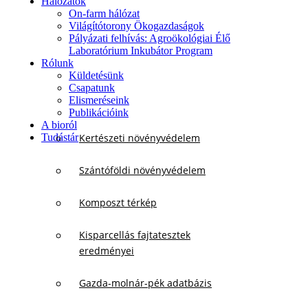
Hálózatok
On-farm hálózat
Világítótorony Ökogazdaságok
Pályázati felhívás: Agroökológiai Élő
Laboratórium Inkubátor Program
Rólunk
Küldetésünk
Csapatunk
Elismeréseink
Publikációink
A bioról
Tudástár
Kertészeti növényvédelem
Szántóföldi növényvédelem
Komposzt térkép
Kisparcellás fajtatesztek
eredményei
Gazda-molnár-pék adatbázis