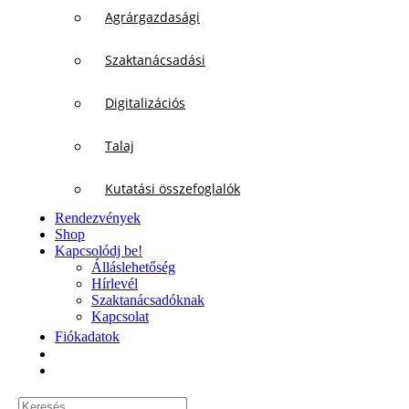
Agrárgazdasági
Szaktanácsadási
Digitalizációs
Talaj
Kutatási összefoglalók
Rendezvények
Shop
Kapcsolódj be!
Álláslehetőség
Hírlevél
Szaktanácsadóknak
Kapcsolat
Fiókadatok
Keresés...