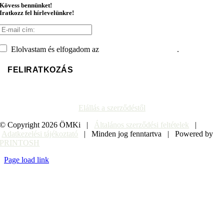
Kövess bennünket!
Iratkozz fel hírlevelünkre!
Elolvastam és elfogadom az
adatvédelmi tájékoztatót
.
Elállás a szerződéstől
© Copyright
2026 ÖMKi |
Általános szerződési feltételek
|
Adatkezelési tájékoztató
| Minden jog fenntartva | Powered by
PRINTOSH
Page load link
Go
to
Top