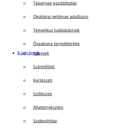
Tápanyag gazdálkodás
Ökológiai vetőmag adatbázis
Tematikus tudásbázisok
Ősgabona terméktérkép
Kiadványok
Könyvek
Szántóföldi
Kertészeti
Szőlészeti
Állattenyésztési
Szakpolitikai