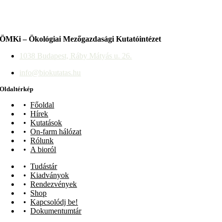
ÖMKi – Ökológiai Mezőgazdasági Kutatóintézet
1038 Budapest, Ráby Mátyás u. 26.
info@biokutatas.hu
Oldaltérkép
Főoldal
Hírek
Kutatások
On-farm hálózat
Rólunk
A bioról
Tudástár
Kiadványok
Rendezvények
Shop
Kapcsolódj be!
Dokumentumtár