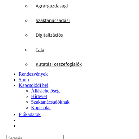
Agrárgazdasági
Szaktanácsadási
Digitalizációs
Talaj
Kutatási összefoglalók
Rendezvények
Shop
Kapcsolódj be!
Álláslehetőség
Hírlevél
Szaktanácsadóknak
Kapcsolat
Fiókadatok
Keresés...