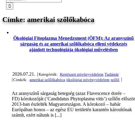
amerikai szőlőkabóca
Ökológiai Fitoplazma Menedzsment (ÖFM): Az aranyszínű
sárgaság és az amerikai szőlőkabóca elleni védekezés
ajánlott technológiája ökológiai művelésben
2026.07.21.
|
|
|
Az aranyszínű sárgaság betegség (azaz Flavescence dorée –
FD) kórokozóját (’Candidatus Phytoplasma vitis’) szőlőn előszö
2013-ban észlelték Magyarországon. A kórokozó – habár
Európában honos – az egész EU területén karantén károsítónak
számít, ezért nálunk is [...]