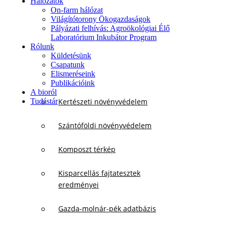
Hálózatok
On-farm hálózat
Világítótorony Ökogazdaságok
Pályázati felhívás: Agroökológiai Élő
Laboratórium Inkubátor Program
Rólunk
Küldetésünk
Csapatunk
Elismeréseink
Publikációink
A bioról
Tudástár
Kertészeti növényvédelem
Szántóföldi növényvédelem
Komposzt térkép
Kisparcellás fajtatesztek
eredményei
Gazda-molnár-pék adatbázis