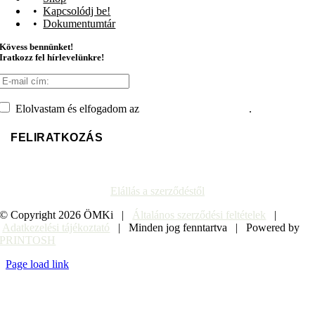
Kapcsolódj be!
Dokumentumtár
Kövess bennünket!
Iratkozz fel hírlevelünkre!
Elolvastam és elfogadom az
adatvédelmi tájékoztatót
.
Elállás a szerződéstől
© Copyright
2026 ÖMKi |
Általános szerződési feltételek
|
Adatkezelési tájékoztató
| Minden jog fenntartva | Powered by
PRINTOSH
Page load link
Go
to
Top