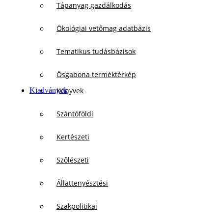
Tápanyag gazdálkodás
Ökológiai vetőmag adatbázis
Tematikus tudásbázisok
Ősgabona terméktérkép
Kiadványok
Könyvek
Szántóföldi
Kertészeti
Szőlészeti
Állattenyésztési
Szakpolitikai