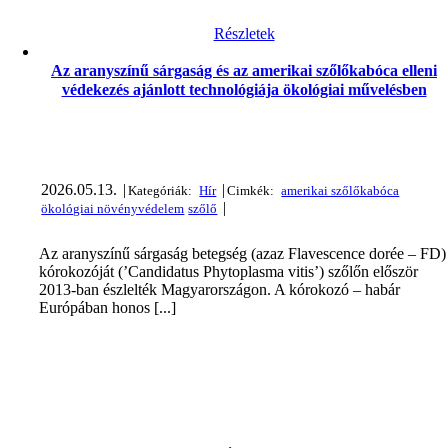
Részletek
Az aranyszínű sárgaság és az amerikai szőlőkabóca elleni
védekezés ajánlott technológiája ökológiai művelésben
2026.05.13.
|
|
|
Az aranyszínű sárgaság betegség (azaz Flavescence dorée – FD)
kórokozóját (’Candidatus Phytoplasma vitis’) szőlőn először
2013-ban észlelték Magyarországon. A kórokozó – habár
Európában honos [...]